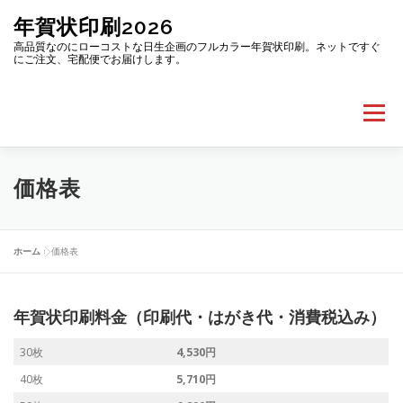
コ
年賀状印刷2026
ン
テ
高品質なのにローコストな日生企画のフルカラー年賀状印刷。ネットですぐ
にご注文、宅配便でお届けします。
ン
ツ
へ
メニュー
ス
キ
ッ
プ
ホーム
年賀状デザインサンプル
ご注文はこちら
価格表
価格表
株式会社日生企画
ホーム
»
価格表
年賀状印刷料金（印刷代・はがき代・消費税込み）
30枚
4,530円
40枚
5,710円