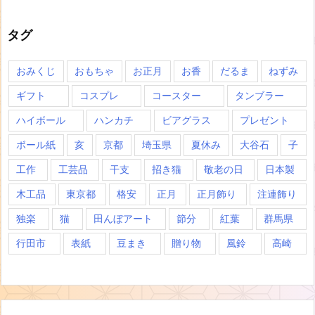
タグ
おみくじ
おもちゃ
お正月
お香
だるま
ねずみ
ギフト
コスプレ
コースター
タンブラー
ハイボール
ハンカチ
ビアグラス
プレゼント
ボール紙
亥
京都
埼玉県
夏休み
大谷石
子
工作
工芸品
干支
招き猫
敬老の日
日本製
木工品
東京都
格安
正月
正月飾り
注連飾り
独楽
猫
田んぼアート
節分
紅葉
群馬県
行田市
表紙
豆まき
贈り物
風鈴
高崎