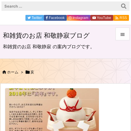

Twitter
Facebook
Instagram
YouTube
RSS
和雑貨のお店 和敬静寂ブログ


和雑貨のお店 和敬静寂 の案内ブログです。
メニュ

サイド

ホーム
>

亥

前へ

次へ

検索