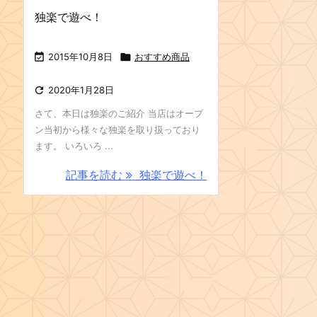
独楽で遊べ！

2015年10月8日

おすすめ商品

2020年1月28日
さて、本日は独楽のご紹介 当店はオープ
ン当初から様々な独楽を取り扱っており
ます。 いろいろ ...
記事を読む
独楽で遊べ！