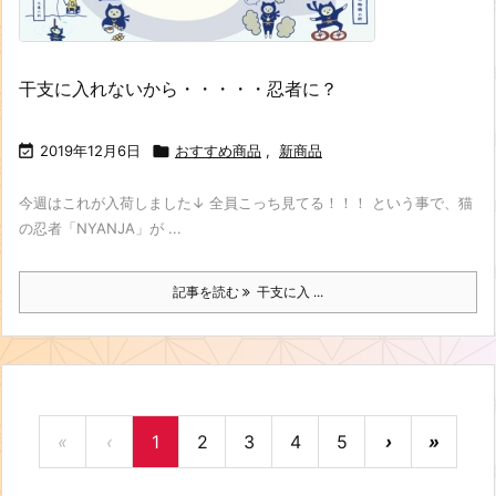
干支に入れないから・・・・・忍者に？

2019年12月6日

おすすめ商品
,
新商品
今週はこれが入荷しました↓ 全員こっち見てる！！！ という事で、猫
の忍者「NYANJA」が ...
記事を読む
干支に入 ...
«
‹
1
2
3
4
5
›
»