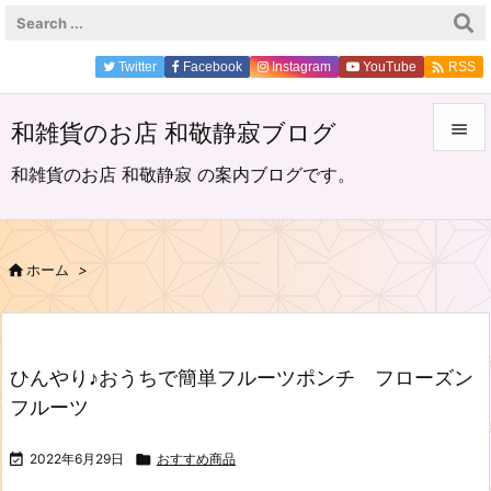

Twitter
Facebook
Instagram
YouTube
RSS
和雑貨のお店 和敬静寂ブログ


和雑貨のお店 和敬静寂 の案内ブログです。
メニュ

サイド

ホーム
>

前へ

次へ
ひんやり♪おうちで簡単フルーツポンチ フローズン

フルーツ
検索

2022年6月29日

おすすめ商品