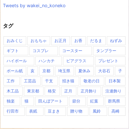
Tweets by wakei_no_koneko
タグ
おみくじ
おもちゃ
お正月
お香
だるま
ねずみ
ギフト
コスプレ
コースター
タンブラー
ハイボール
ハンカチ
ビアグラス
プレゼント
ボール紙
亥
京都
埼玉県
夏休み
大谷石
子
工作
工芸品
干支
招き猫
敬老の日
日本製
木工品
東京都
格安
正月
正月飾り
注連飾り
独楽
猫
田んぼアート
節分
紅葉
群馬県
行田市
表紙
豆まき
贈り物
風鈴
高崎