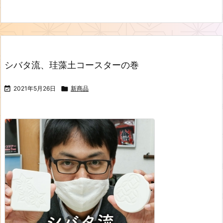
シバタ流、珪藻土コースターの巻

2021年5月26日

新商品