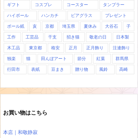
ギフト
コスプレ
コースター
タンブラー
ハイボール
ハンカチ
ビアグラス
プレゼント
ボール紙
亥
京都
埼玉県
夏休み
大谷石
子
工作
工芸品
干支
招き猫
敬老の日
日本製
木工品
東京都
格安
正月
正月飾り
注連飾り
独楽
猫
田んぼアート
節分
紅葉
群馬県
行田市
表紙
豆まき
贈り物
風鈴
高崎
お買い物はこちら
本店｜和敬静寂