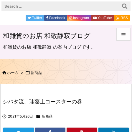

Twitter
Facebook
Instagram
YouTube
RSS
和雑貨のお店 和敬静寂ブログ


和雑貨のお店 和敬静寂 の案内ブログです。
メニュ

サイド

ホーム
>

新商品

前へ

次へ
シバタ流、珪藻土コースターの巻

検索

2021年5月26日

新商品