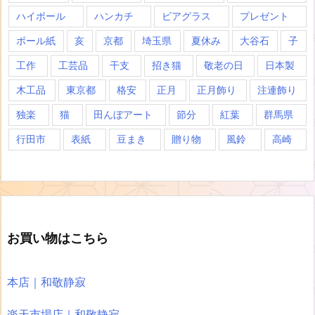
ハイボール
ハンカチ
ビアグラス
プレゼント
ボール紙
亥
京都
埼玉県
夏休み
大谷石
子
工作
工芸品
干支
招き猫
敬老の日
日本製
木工品
東京都
格安
正月
正月飾り
注連飾り
独楽
猫
田んぼアート
節分
紅葉
群馬県
行田市
表紙
豆まき
贈り物
風鈴
高崎
お買い物はこちら
本店｜和敬静寂
楽天市場店｜和敬静寂