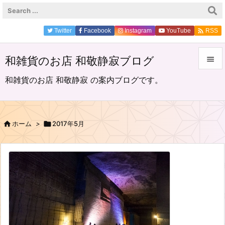

Twitter
Facebook
Instagram
YouTube
RSS
和雑貨のお店 和敬静寂ブログ


和雑貨のお店 和敬静寂 の案内ブログです。
メニュ

サイド

ホーム
>

2017年5月

前へ

次へ

検索