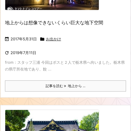
地上からは想像できないくらい巨大な地下空間

2017年5月31日

お出かけ

2019年7月11日
from：スタッフ三浦 今回はボスと２人で栃木県へ向いました。栃木県
の県庁所在地であり、餃 ...
記事を読む
地上から ...