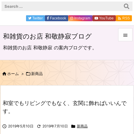

Twitter
Facebook
Instagram
YouTube
RSS
和雑貨のお店 和敬静寂ブログ


和雑貨のお店 和敬静寂 の案内ブログです。
メニュ

サイド

ホーム
>

新商品

前へ

次へ
和室でもリビングでもなく、玄関に飾ればいいんで

す。
検索

2019年5月10日

2019年7月10日

新商品