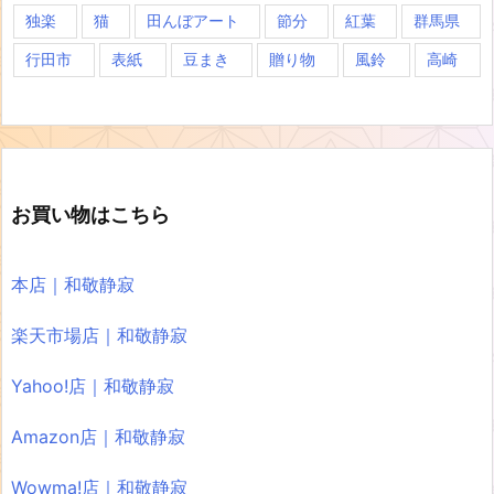
独楽
猫
田んぼアート
節分
紅葉
群馬県
行田市
表紙
豆まき
贈り物
風鈴
高崎
お買い物はこちら
本店｜和敬静寂
楽天市場店｜和敬静寂
Yahoo!店｜和敬静寂
Amazon店｜和敬静寂
Wowma!店｜和敬静寂