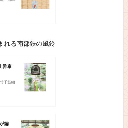
まれる南部鉄の風鈴
山雅泰
竹千筋細
泰が編