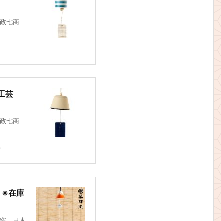
政七商
7
工芸
政七商
9
 ※在庫
窯 日本