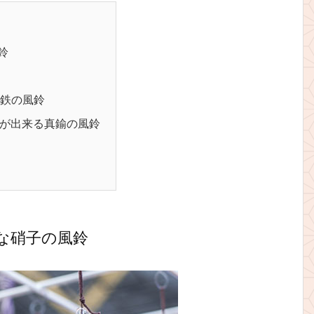
鈴
鉄の風鈴
が出来る真鍮の風鈴
な硝子の風鈴