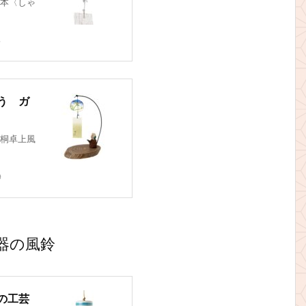
本〈しゃ
3
う ガ
桐卓上風
9
器の風鈴
の工芸