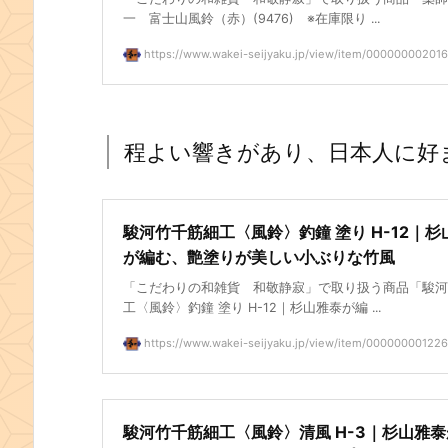
一 富士山風鈴（赤）(9476) ※在庫限り ...
https://www.wakei-seijyaku.jp/view/item/000000002016
程よい響きがあり、日本人に好
駿河竹千筋細工〈風鈴〉釣鐘 塗り H-12｜杉
が編む、艶塗りが美しい小ぶりな竹風
「こだわりの和雑貨 和敬静寂」で取り扱う商品「駿河
工〈風鈴〉釣鐘 塗り H-12｜杉山雅泰が編 ...
https://www.wakei-seijyaku.jp/view/item/000000001226
駿河竹千筋細工〈風鈴〉清風 H-3｜杉山雅