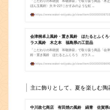
「こだわりの和雑貨 和敬静寂」で取り扱う商品「木之
ぼん玉風鈴〉大 R-221｜かすみのような虹 ...
https://www.wakei-seijyaku.jp/view/item/00000000870
会津桐卓上風鈴・置き風鈴 ほたるとふくろ
ラス風鈴 木之本 福島県の工芸品
「こだわりの和雑貨 和敬静寂」で取り扱う商品「会津
鈴・置き風鈴 ほたるとふくろう ガラス ...
https://www.wakei-seijyaku.jp/view/item/00000000869
主に飾りとして、夏を楽しむ陶
中川政七商店 有田焼の風鈴 縞青 佐賀県