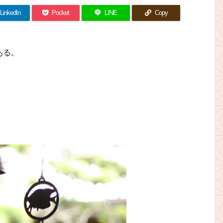
LinkedIn
Pocket
LINE
Copy
ある。