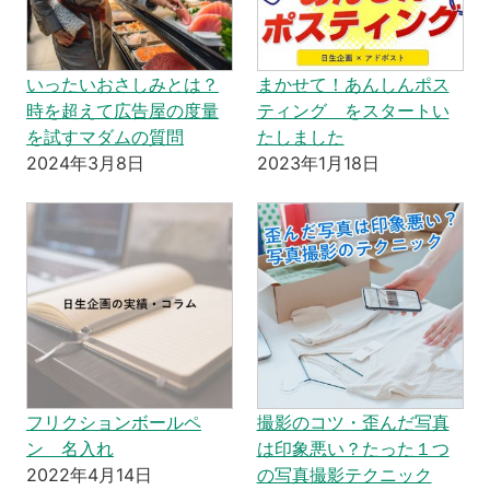
いったいおさしみとは？
まかせて！あんしんポス
時を超えて広告屋の度量
ティング をスタートい
を試すマダムの質問
たしました
2024年3月8日
2023年1月18日
フリクションボールペ
撮影のコツ・歪んだ写真
ン 名入れ
は印象悪い？たった１つ
2022年4月14日
の写真撮影テクニック