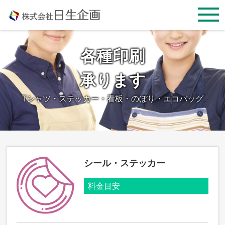
Skip
to
content
各種印刷
承ります
Tシャツ・ステッカー・看板・のぼり・エコバッグ
シール・ステッカー
料金目安