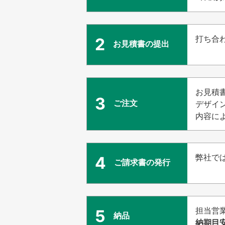
打ち合
2
お見積書の提出
お見積
3
ご注文
デザイ
内容に
弊社で
4
ご請求書の発行
担当営
5
納品
納期目