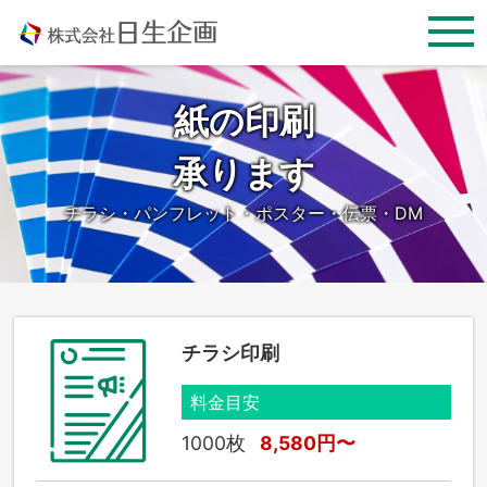
Skip
to
content
紙の印刷
承ります
チラシ・パンフレット・ポスター・伝票・DM
チラシ印刷
料金目安
1000枚
8,580円〜