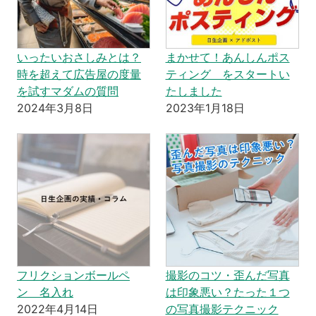
いったいおさしみとは？
まかせて！あんしんポス
時を超えて広告屋の度量
ティング をスタートい
を試すマダムの質問
たしました
2024年3月8日
2023年1月18日
フリクションボールペ
撮影のコツ・歪んだ写真
ン 名入れ
は印象悪い？たった１つ
2022年4月14日
の写真撮影テクニック