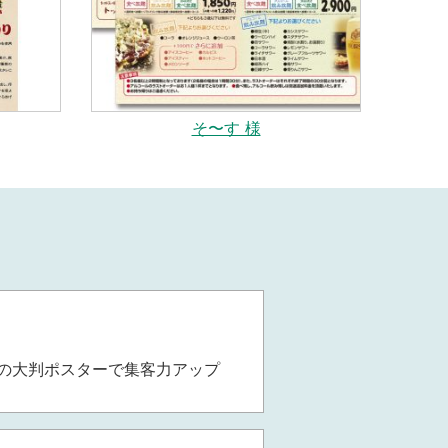
そ〜す 様
の大判ポスターで集客力アップ