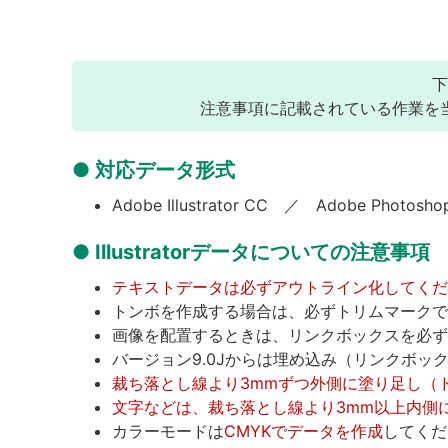
下
注意事項に記載されている作業を
対応データ形式
Adobe Illustrator CC ／ Adobe Phot
Illustratorデータについての注意事項
テキストデータは必ずアウトライン化してくだ
トンボを作成する場合は、必ずトリムマークで作
画像を配置するときは、リンクボックスを必ず
バージョン9.0Jからは埋め込み（リンクボ
裁ち落とし線より3mmずつ外側に塗り足し（
文字などは、裁ち落とし線より3mm以上内側
カラーモードは
CMYKでデータを作成
してくだ