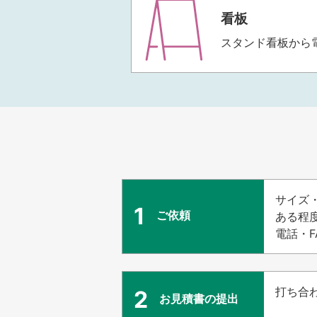
看板
スタンド看板から
サイズ
1
ご依頼
ある程
電話・
打ち合
2
お見積書の提出