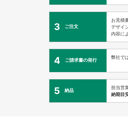
お見積
3
ご注文
デザイ
内容に
弊社で
4
ご請求書の発行
担当営
5
納品
納期目安