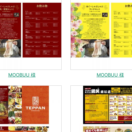
MOOBUU 様
MOOBUU 様