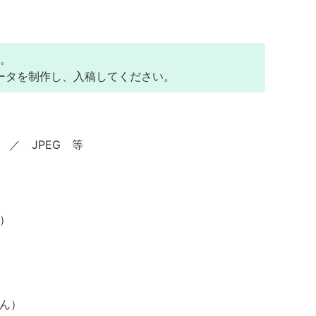
。
ータを制作し、入稿してください。
IFF ／ JPEG 等
ト）
ん）