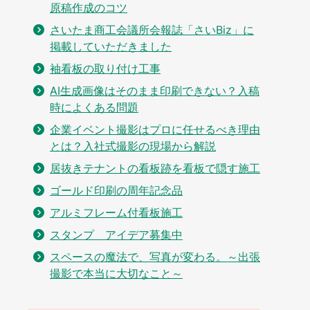
原稿作成のコツ
さいたま商工会議所会報誌「さいBiz」に
掲載していただきました
袖看板の取り付け工事
AI生成画像はそのまま印刷できない？入稿
時によくある問題
企業イベント撮影はプロに任せるべき理由
とは？入社式撮影の現場から解説
居抜きテナントの看板跡を看板で隠す施工
ゴールド印刷の周年記念品
アルミフレーム付看板施工
スタンプ アイデア募集中
スペースの魔法で、写真が変わる。～出張
撮影で本当に大切なこと～