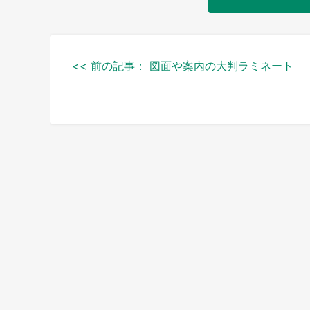
投
<< 前の記事：
図面や案内の大判ラミネート
稿
ナ
ビ
ゲ
ー
シ
ョ
ン