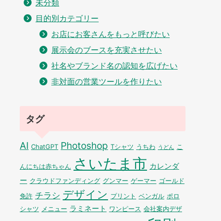
未分類
目的別カテゴリー
お店にお客さんをもっと呼びたい
展示会のブースを充実させたい
社名やブランド名の認知を広げたい
非対面の営業ツールを作りたい
タグ
AI
Photoshop
ChatGPT
Tシャツ
うちわ
こ
うどん
さいたま市
カレンダ
んにちは赤ちゃん
ー
クラウドファンディング
グンマー
ゲーマー
ゴールド
デザイン
チラシ
免許
プリント
ベンガル
ポロ
ラミネート
シャツ
メニュー
ワンピース
会社案内デザ