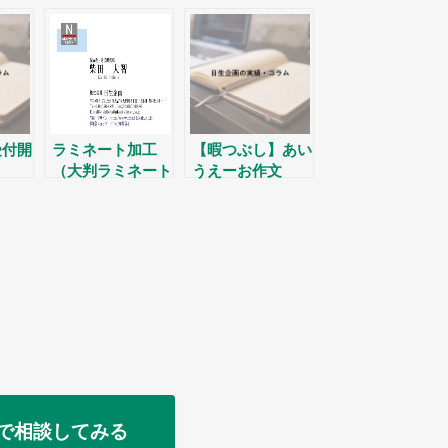
受付開
ラミネート加工
【暇つぶし】あい
。
（大判ラミネート
うえーお作文
も可）
で相談してみる