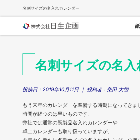
Skip
名刺サイズの名入れカレンダー
to
content
紙
名刺サイズの名入
投稿日：
2019年10月11日
｜ 投稿者：
柴田 大智
もう来年のカレンダーを準備する時期になってきま
時間が経つのは早いものです。
弊社では通常の既製品名入れカレンダーや
卓上カレンダーも取り扱っていますが、