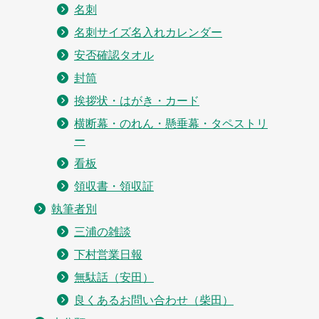
名刺
名刺サイズ名入れカレンダー
安否確認タオル
封筒
挨拶状・はがき・カード
横断幕・のれん・懸垂幕・タペストリ
ー
看板
領収書・領収証
執筆者別
三浦の雑談
下村営業日報
無駄話（安田）
良くあるお問い合わせ（柴田）