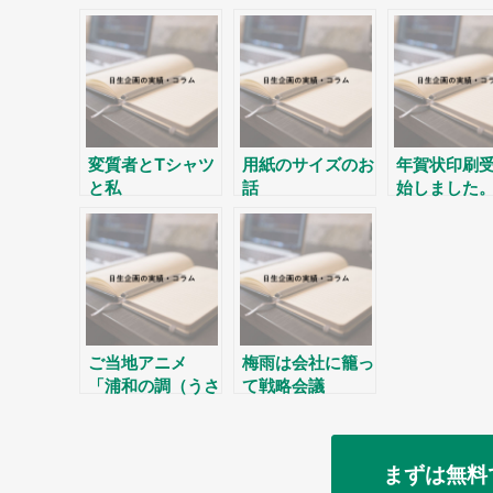
変質者とTシャツ
用紙のサイズのお
年賀状印刷
と私
話
始しました
ご当地アニメ
梅雨は会社に籠っ
「浦和の調（うさ
て戦略会議
ぎ）ちゃん」
まずは無料