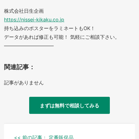
株式会社日生企画
https://nissei-kikaku.co.jp
持ち込みのポスターをラミネートもOK！
データがあれば修正も可能！ 気軽にご相談下さい。
——————————
関連記事：
記事がありません
まずは無料で相談してみる
投
<< 前の記事：
定番販促品