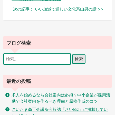
稿
次の記事：
いい加減で逞しい文化系山男の話 >>
ナ
ビ
ゲ
ブログ検索
ー
シ
検
索:
ョ
ン
最近の投稿
求人を始めるなら会社案内は必須？中小企業が採用活
動で会社案内を作るべき理由と原稿作成のコツ
さいたま商工会議所会報誌「さいBiz」に掲載してい