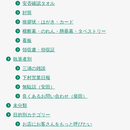
安否確認タオル
封筒
挨拶状・はがき・カード
横断幕・のれん・懸垂幕・タペストリー
看板
領収書・領収証
執筆者別
三浦の雑談
下村営業日報
無駄話（安田）
良くあるお問い合わせ（柴田）
未分類
目的別カテゴリー
お店にお客さんをもっと呼びたい