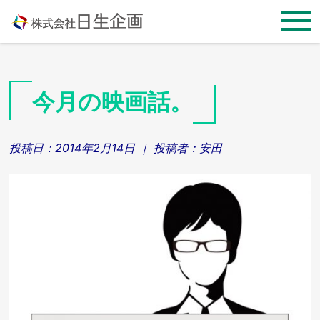
Skip
to
content
今月の映画話。
投稿日：
2014年2月14日
｜ 投稿者：
安田