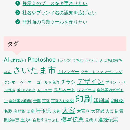
展示会のブースを充実させたい
社名やブランド名の認知を広げたい
非対面の営業ツールを作りたい
タグ
AI
Photoshop
ChatGPT
Tシャツ
うちわ
こんにちは赤ち
うどん
さいたま市
カレンダー
ゃん
クラウドファンディング
デザイン
チラシ
グンマー
ゲーマー
ゴールド免許
プリント
ベ
ラミネート
ンガル
ポロシャツ
メニュー
ワンピース
会社案内デザイ
印刷
印刷屋
印刷物
ン
会社案内印刷
伝票
写真
写真入り名刺
大宮
埼玉県
名刺
大宮区
大宮駅
封筒
和雑貨
団扇
大判
大雪
複写伝票
連続伝票
機械学習
生成AI
自動塗りつぶし
見積り