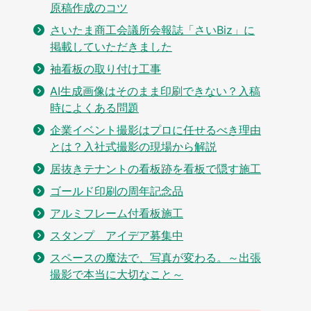
原稿作成のコツ
さいたま商工会議所会報誌「さいBiz」に
掲載していただきました
袖看板の取り付け工事
AI生成画像はそのまま印刷できない？入稿
時によくある問題
企業イベント撮影はプロに任せるべき理由
とは？入社式撮影の現場から解説
居抜きテナントの看板跡を看板で隠す施工
ゴールド印刷の周年記念品
アルミフレーム付看板施工
スタンプ アイデア募集中
スペースの魔法で、写真が変わる。～出張
撮影で本当に大切なこと～