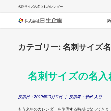
Skip
名刺サイズの名入れカレンダー
to
content
紙
カテゴリー:
名刺サイズ
名刺サイズの名入
投稿日：
2019年10月11日
｜ 投稿者：
柴田 大智
もう来年のカレンダーを準備する時期になってきま