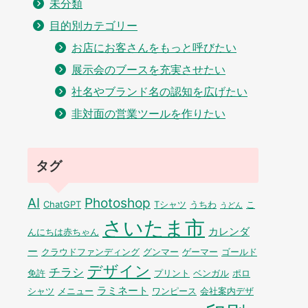
未分類
目的別カテゴリー
お店にお客さんをもっと呼びたい
展示会のブースを充実させたい
社名やブランド名の認知を広げたい
非対面の営業ツールを作りたい
タグ
AI
Photoshop
ChatGPT
Tシャツ
うちわ
こ
うどん
さいたま市
カレンダ
んにちは赤ちゃん
ー
クラウドファンディング
グンマー
ゲーマー
ゴールド
デザイン
チラシ
免許
プリント
ベンガル
ポロ
ラミネート
シャツ
メニュー
ワンピース
会社案内デザ