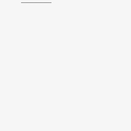
——————–