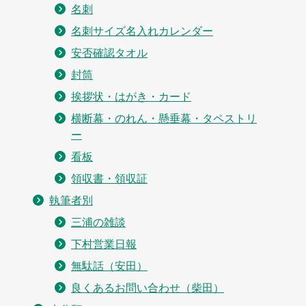
名刺
名刺サイズ名入れカレンダー
安否確認タオル
封筒
挨拶状・はがき・カード
横断幕・のれん・懸垂幕・タペストリ
ー
看板
領収書・領収証
執筆者別
三浦の雑談
下村営業日報
無駄話（安田）
良くあるお問い合わせ（柴田）