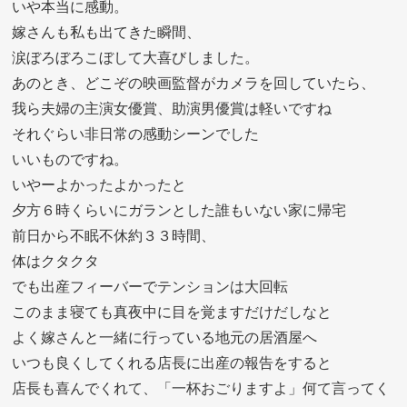
いや本当に感動。
嫁さんも私も出てきた瞬間、
涙ぼろぼろこぼして大喜びしました。
あのとき、どこぞの映画監督がカメラを回していたら、
我ら夫婦の主演女優賞、助演男優賞は軽いですね
それぐらい非日常の感動シーンでした
いいものですね。
いやーよかったよかったと
夕方６時くらいにガランとした誰もいない家に帰宅
前日から不眠不休約３３時間、
体はクタクタ
でも出産フィーバーでテンションは大回転
このまま寝ても真夜中に目を覚ますだけだしなと
よく嫁さんと一緒に行っている地元の居酒屋へ
いつも良くしてくれる店長に出産の報告をすると
店長も喜んでくれて、「一杯おごりますよ」何て言ってく