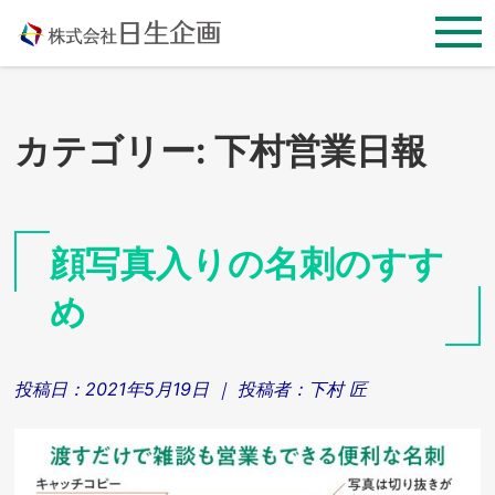
Skip
to
content
カテゴリー:
下村営業日報
顔写真入りの名刺のすす
め
投稿日：
2021年5月19日
｜ 投稿者：
下村 匠