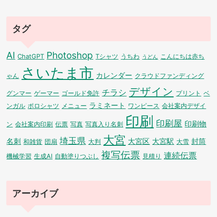
タグ
AI
Photoshop
ChatGPT
Tシャツ
うちわ
こんにちは赤ち
うどん
さいたま市
カレンダー
ゃん
クラウドファンディング
デザイン
チラシ
グンマー
ゲーマー
ゴールド免許
プリント
ベ
ラミネート
ンガル
ポロシャツ
メニュー
ワンピース
会社案内デザイ
印刷
印刷屋
印刷物
ン
会社案内印刷
伝票
写真
写真入り名刺
大宮
埼玉県
名刺
大宮区
大宮駅
封筒
和雑貨
団扇
大判
大雪
複写伝票
連続伝票
機械学習
生成AI
自動塗りつぶし
見積り
アーカイブ