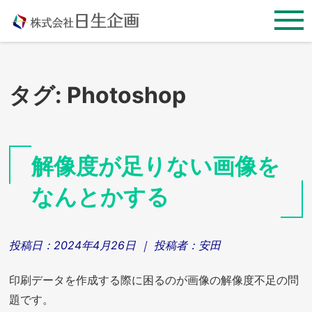
Skip
to
content
タグ:
Photoshop
解像度が足りない画像を
なんとかする
投稿日：
2024年4月26日
｜ 投稿者：
安田
印刷データを作成する際に困るのが画像の解像度不足の問
題です。