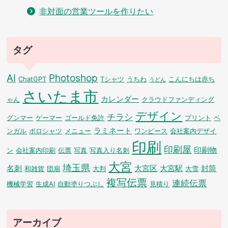
非対面の営業ツールを作りたい
タグ
AI
Photoshop
ChatGPT
Tシャツ
うちわ
こんにちは赤ち
うどん
さいたま市
カレンダー
ゃん
クラウドファンディング
デザイン
チラシ
グンマー
ゲーマー
ゴールド免許
プリント
ベ
ラミネート
ンガル
ポロシャツ
メニュー
ワンピース
会社案内デザイ
印刷
印刷屋
印刷物
ン
会社案内印刷
伝票
写真
写真入り名刺
大宮
埼玉県
名刺
大宮区
大宮駅
封筒
和雑貨
団扇
大判
大雪
複写伝票
連続伝票
機械学習
生成AI
自動塗りつぶし
見積り
アーカイブ