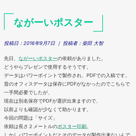
ながーいポスター
投稿日：
2016年9月7日
｜ 投稿者：
柴田 大智
先日、
ながーいポスター
の依頼がありました。
どうやらプレゼンで使用するそうです。
データはパワーポイントで製作され、PDFでの入稿です。
昔のオフィスデータは保存にPDFがなかったのでこちらで
一手間必要でしたが、
現在は別名保存でPDFが選択出来ますので、
以前よりも確認が少なくて助かります。
今回の問題は「サイズ」
依頼は長さ２メートルの
ポスター印刷
。
しかしパワーポイントだとそのデータが製作出来ないんで