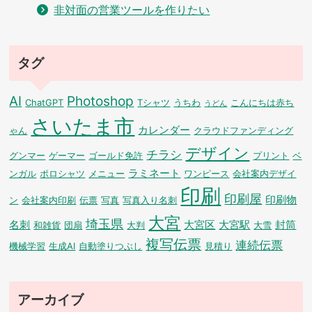
非対面の営業ツールを作りたい
タグ
AI
Photoshop
ChatGPT
Tシャツ
うちわ
こんにちは赤ち
うどん
さいたま市
カレンダー
ゃん
クラウドファンディング
デザイン
チラシ
グンマー
ゲーマー
ゴールド免許
プリント
ベ
ラミネート
ンガル
ポロシャツ
メニュー
ワンピース
会社案内デザイ
印刷
印刷屋
印刷物
ン
会社案内印刷
伝票
写真
写真入り名刺
大宮
埼玉県
名刺
大宮区
大宮駅
封筒
和雑貨
団扇
大判
大雪
複写伝票
連続伝票
機械学習
生成AI
自動塗りつぶし
見積り
アーカイブ