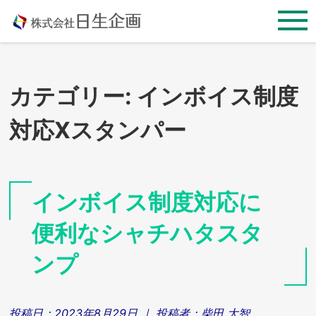
Skip
to
content
カテゴリー:
インボイス制度
対応Xスタンパー
インボイス制度対応に
便利なシャチハタスタ
ンプ
投稿日：
2023年8月29日
｜ 投稿者：
柴田 大智