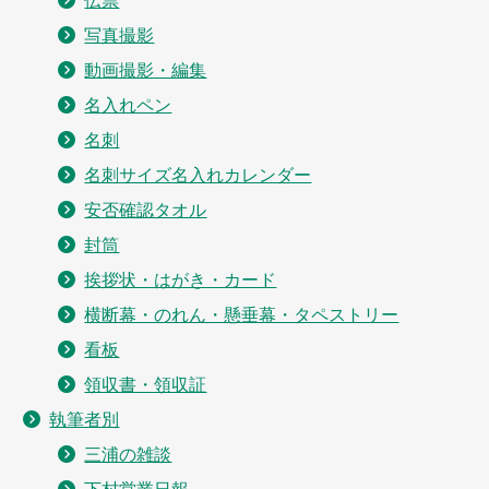
写真撮影
動画撮影・編集
名入れペン
名刺
名刺サイズ名入れカレンダー
安否確認タオル
封筒
挨拶状・はがき・カード
横断幕・のれん・懸垂幕・タペストリー
看板
領収書・領収証
執筆者別
三浦の雑談
下村営業日報