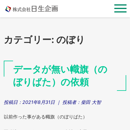
Skip
to
content
カテゴリー:
のぼり
データが無い幟旗（の
ぼりばた）の依頼
投稿日：
2021年8月31日
｜ 投稿者：
柴田 大智
以前作った事がある幟旗（のぼりばた）