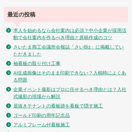
最近の投稿
求人を始めるなら会社案内は必須？中小企業が採用活
動で会社案内を作るべき理由と原稿作成のコツ
さいたま商工会議所会報誌「さいBiz」に掲載してい
ただきました
袖看板の取り付け工事
AI生成画像はそのまま印刷できない？入稿時によくあ
る問題
企業イベント撮影はプロに任せるべき理由とは？入社
式撮影の現場から解説
居抜きテナントの看板跡を看板で隠す施工
ゴールド印刷の周年記念品
アルミフレーム付看板施工