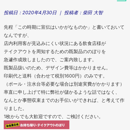
投稿日：
2020年4月30日
｜ 投稿者：
柴田 大智
先程「この時期に宣伝はいかがなものか」と書いておいて
なんですが、
店内利用客が見込みにくい状況にある飲食店様が
テイクアウトを周知するための既製品ののぼりを
急遽作成致しましたので、ご案内致します。
既製品扱いのため、デザイン費等はかかりません。
印刷代と送料（合わせて税別1600円）のみです。
（ポール・注水台等必要な場合は別途実費がかかります）
率直に申し上げて特に弊社が儲かるような話ではなく、
なんとか事態収束までのお手伝いができれば、と考えて作
りました。
1枚からでも大歓迎ですので、ご検討ください。