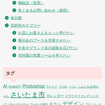
無駄話（安田）
良くあるお問い合わせ（柴田）
未分類
目的別カテゴリー
お店にお客さんをもっと呼びたい
展示会のブースを充実させたい
社名やブランド名の認知を広げたい
非対面の営業ツールを作りたい
タグ
AI
Photoshop
ChatGPT
Tシャツ
うちわ
こんにちは赤ち
うどん
さいたま市
カレンダー
ゃん
クラウドファンディング
デザイン
チラシ
グンマー
ゲーマー
ゴールド免許
プリント
ベ