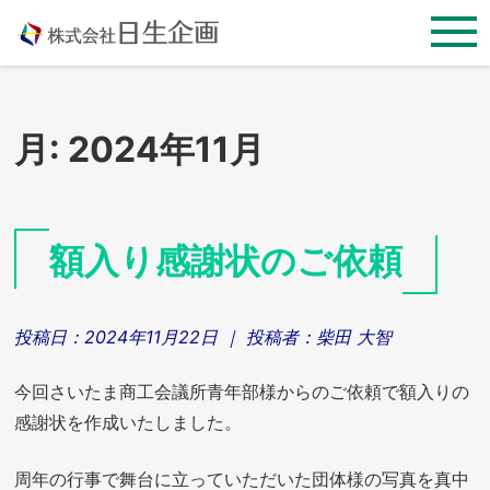
Skip
to
content
月:
2024年11月
額入り感謝状のご依頼
投稿日：
2024年11月22日
｜ 投稿者：
柴田 大智
今回さいたま商工会議所青年部様からのご依頼で額入りの
感謝状を作成いたしました。
周年の行事で舞台に立っていただいた団体様の写真を真中