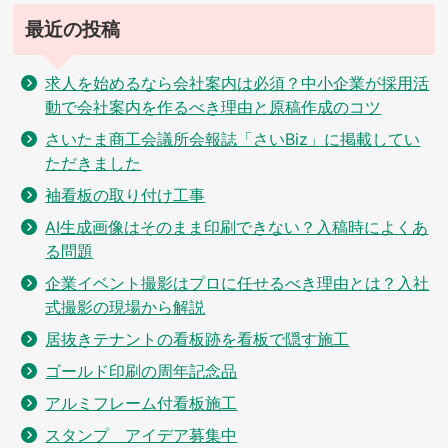
最近の投稿
求人を始めるなら会社案内は必須？中小企業が採用活
動で会社案内を作るべき理由と原稿作成のコツ
さいたま商工会議所会報誌「さいBiz」に掲載してい
ただきました
袖看板の取り付け工事
AI生成画像はそのまま印刷できない？入稿時によくあ
る問題
企業イベント撮影はプロに任せるべき理由とは？入社
式撮影の現場から解説
居抜きテナントの看板跡を看板で隠す施工
ゴールド印刷の周年記念品
アルミフレーム付看板施工
スタンプ アイデア募集中