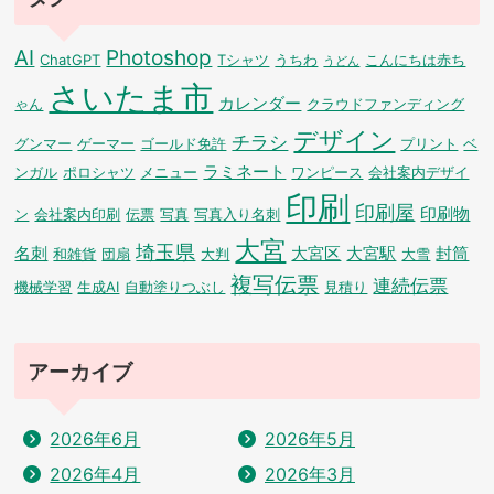
AI
Photoshop
ChatGPT
Tシャツ
うちわ
こんにちは赤ち
うどん
さいたま市
カレンダー
ゃん
クラウドファンディング
デザイン
チラシ
グンマー
ゲーマー
ゴールド免許
プリント
ベ
ラミネート
ンガル
ポロシャツ
メニュー
ワンピース
会社案内デザイ
印刷
印刷屋
印刷物
ン
会社案内印刷
伝票
写真
写真入り名刺
大宮
埼玉県
名刺
大宮区
大宮駅
封筒
和雑貨
団扇
大判
大雪
複写伝票
連続伝票
機械学習
生成AI
自動塗りつぶし
見積り
アーカイブ
2026年6月
2026年5月
2026年4月
2026年3月