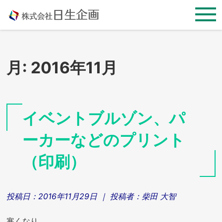
Skip
to
content
月:
2016年11月
イベントブルゾン、パ
ーカーなどのプリント
（印刷）
投稿日：
2016年11月29日
｜ 投稿者：
柴田 大智
寒くなり