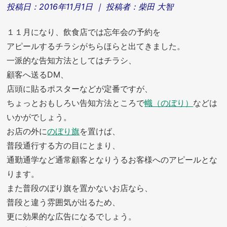
投稿日：
2016年11月1日
｜ 投稿者：
柴田 大智
１１月になり、飲食店では忘年会の予約を
アピールするチラシがちらほらと出てきました。
一派的な告知方法としてはチラシ、
顧客へ送るDM、
店頭に貼るポスターなどが定番ですが、
ちょっとおもしろい告知方法ところで
幟（のぼり）
などは
いかがでしょう。
お店の外に
のぼり旗
を置けば、
普段通行する方の目にとまり、
通勤通学など通常顧客となりうるお客様へのアピールとな
ります。
また普段のぼり旗を置かないお店なら、
普段と違う雰囲気が出るため、
更に効果的な広告になるでしょう。