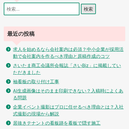
検
索:
最近の投稿
求人を始めるなら会社案内は必須？中小企業が採用活
動で会社案内を作るべき理由と原稿作成のコツ
さいたま商工会議所会報誌「さいBiz」に掲載してい
ただきました
袖看板の取り付け工事
AI生成画像はそのまま印刷できない？入稿時によくあ
る問題
企業イベント撮影はプロに任せるべき理由とは？入社
式撮影の現場から解説
居抜きテナントの看板跡を看板で隠す施工