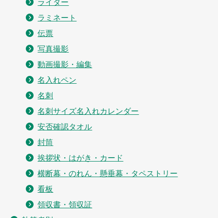
ライター
ラミネート
伝票
写真撮影
動画撮影・編集
名入れペン
名刺
名刺サイズ名入れカレンダー
安否確認タオル
封筒
挨拶状・はがき・カード
横断幕・のれん・懸垂幕・タペストリー
看板
領収書・領収証