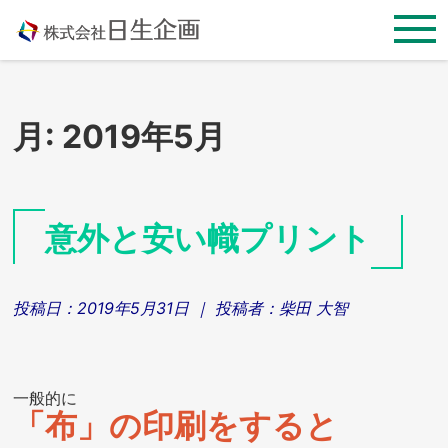
Skip
to
content
月:
2019年5月
意外と安い幟プリント
投稿日：
2019年5月31日
｜ 投稿者：
柴田 大智
一般的に
「布」の印刷をすると