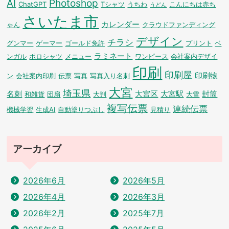
AI
Photoshop
ChatGPT
Tシャツ
うちわ
こんにちは赤ち
うどん
さいたま市
カレンダー
ゃん
クラウドファンディング
デザイン
チラシ
グンマー
ゲーマー
ゴールド免許
プリント
ベ
ラミネート
ンガル
ポロシャツ
メニュー
ワンピース
会社案内デザイ
印刷
印刷屋
印刷物
ン
会社案内印刷
伝票
写真
写真入り名刺
大宮
埼玉県
名刺
大宮区
大宮駅
封筒
和雑貨
団扇
大判
大雪
複写伝票
連続伝票
機械学習
生成AI
自動塗りつぶし
見積り
アーカイブ
2026年6月
2026年5月
2026年4月
2026年3月
2026年2月
2025年7月