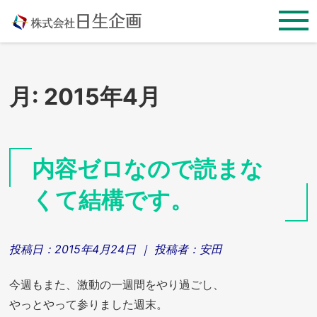
Skip
to
content
月:
2015年4月
内容ゼロなので読まな
くて結構です。
投稿日：
2015年4月24日
｜ 投稿者：
安田
今週もまた、激動の一週間をやり過ごし、
やっとやって参りました週末。