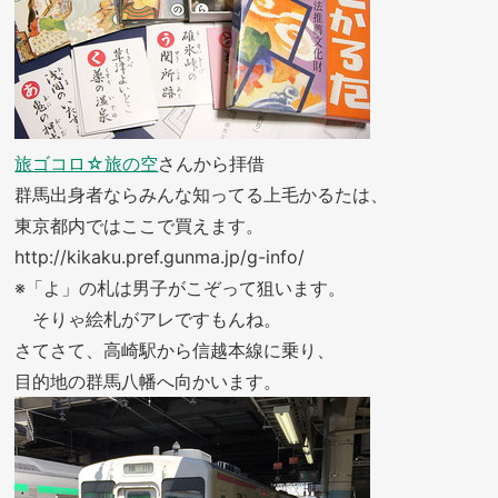
旅ゴコロ☆旅の空
さんから拝借
群馬出身者ならみんな知ってる上毛かるたは、
東京都内ではここで買えます。
http://kikaku.pref.gunma.jp/g-info/
※「よ」の札は男子がこぞって狙います。
そりゃ絵札がアレですもんね。
さてさて、高崎駅から信越本線に乗り、
目的地の群馬八幡へ向かいます。