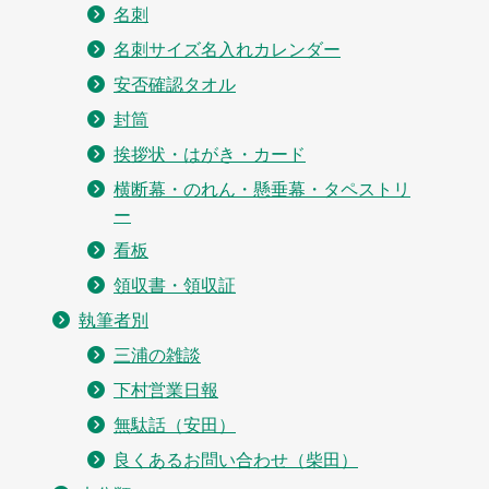
名刺
名刺サイズ名入れカレンダー
安否確認タオル
封筒
挨拶状・はがき・カード
横断幕・のれん・懸垂幕・タペストリ
ー
看板
領収書・領収証
執筆者別
三浦の雑談
下村営業日報
無駄話（安田）
良くあるお問い合わせ（柴田）