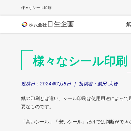
Skip
様々なシール印刷
to
content
紙
様々なシール印刷
投稿日：
2024年7月8日
｜ 投稿者：
柴田 大智
紙の印刷とは違い、シール印刷は使用用途によって
要なものです。
「高いシール」「安いシール」だけでは判断ができ