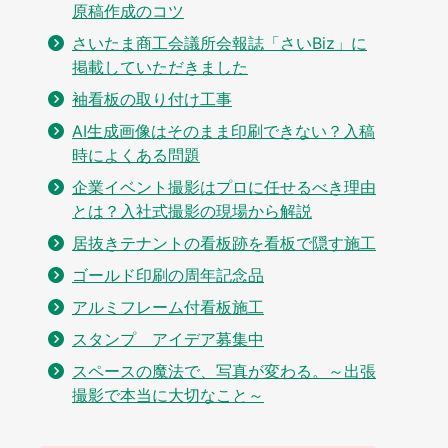
原稿作成のコツ
さいたま商工会議所会報誌「さいBiz」に
掲載していただきました
袖看板の取り付け工事
AI生成画像はそのまま印刷できない？入稿
時によくある問題
企業イベント撮影はプロに任せるべき理由
とは？入社式撮影の現場から解説
居抜きテナントの看板跡を看板で隠す施工
ゴールド印刷の周年記念品
アルミフレーム付看板施工
スタンプ アイデア募集中
スペースの魔法で、写真が変わる。～出張
撮影で本当に大切なこと～