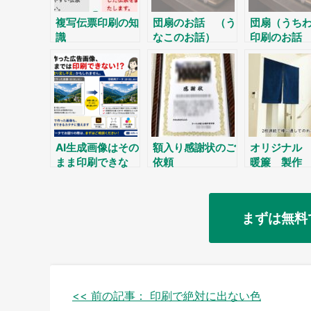
複写伝票印刷の知
団扇のお話 （う
団扇（うち
識
なこのお話）
印刷のお話
AI生成画像はその
額入り感謝状のご
オリジナル
まま印刷できな
依頼
暖簾 製作
い？入稿時によく
ある問題
まずは無料
投
<< 前の記事：
印刷で絶対に出ない色