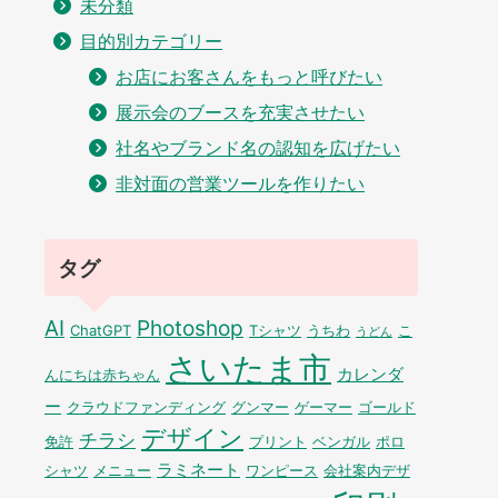
未分類
目的別カテゴリー
お店にお客さんをもっと呼びたい
展示会のブースを充実させたい
社名やブランド名の認知を広げたい
非対面の営業ツールを作りたい
タグ
AI
Photoshop
ChatGPT
Tシャツ
うちわ
こ
うどん
さいたま市
カレンダ
んにちは赤ちゃん
ー
クラウドファンディング
グンマー
ゲーマー
ゴールド
デザイン
チラシ
免許
プリント
ベンガル
ポロ
ラミネート
シャツ
メニュー
ワンピース
会社案内デザ