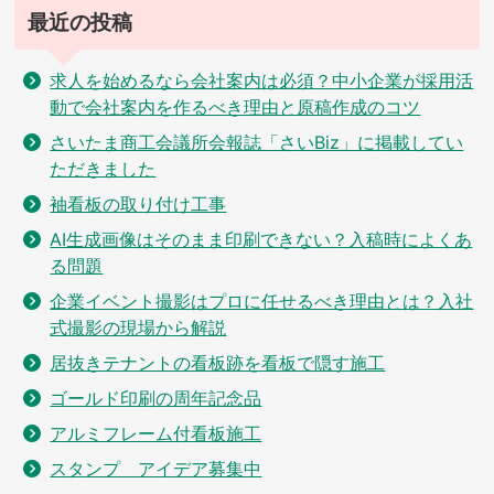
最近の投稿
求人を始めるなら会社案内は必須？中小企業が採用活
動で会社案内を作るべき理由と原稿作成のコツ
さいたま商工会議所会報誌「さいBiz」に掲載してい
ただきました
袖看板の取り付け工事
AI生成画像はそのまま印刷できない？入稿時によくあ
る問題
企業イベント撮影はプロに任せるべき理由とは？入社
式撮影の現場から解説
居抜きテナントの看板跡を看板で隠す施工
ゴールド印刷の周年記念品
アルミフレーム付看板施工
スタンプ アイデア募集中