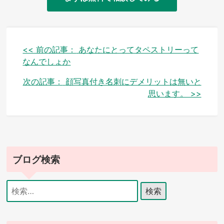
投
<< 前の記事：
あなたにとってタペストリーって
なんでしょか
稿
次の記事：
顔写真付き名刺にデメリットは無いと
ナ
思います。 >>
ビ
ゲ
ー
シ
ブログ検索
ョ
検
ン
索: