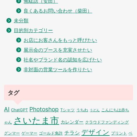
無駄話（安田）
良くあるお問い合わせ（柴田）
未分類
目的別カテゴリー
お店にお客さんをもっと呼びたい
展示会のブースを充実させたい
社名やブランド名の認知を広げたい
非対面の営業ツールを作りたい
タグ
AI
Photoshop
ChatGPT
Tシャツ
うちわ
こんにちは赤ち
うどん
さいたま市
カレンダー
ゃん
クラウドファンディング
デザイン
チラシ
グンマー
ゲーマー
ゴールド免許
プリント
ベ