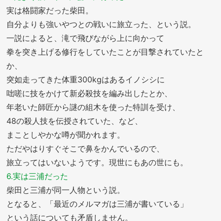
実は格闘家だった柴田。
自分よりも強いやつとの戦いに旅立った、という説。
一説によると、滝で飛びながら上に向かって
拳を突き上げる修行をしていたことが目撃されていたと
か、
突如走ってきた体重300kgはあるイノシシに
咄嗟に技をかけて新必殺技を編み出したとか、
年老いた師匠から謎の組木を使った特訓を受け、
48の殺人技を伝授されていた、など、
まことしやかな噂が聞かれます。
ただやはりすぐそこで鼻をかんでいるので、
旅立ってはいないようです。現世にもあの世にも。
6.実は三浦だった
柴田と三浦が同一人物という説。
となると、「最近のメルマガは三浦が書いている」
という話についても矛盾しません。