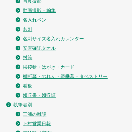
写真撮影
動画撮影・編集
名入れペン
名刺
名刺サイズ名入れカレンダー
安否確認タオル
封筒
挨拶状・はがき・カード
横断幕・のれん・懸垂幕・タペストリー
看板
領収書・領収証
執筆者別
三浦の雑談
下村営業日報