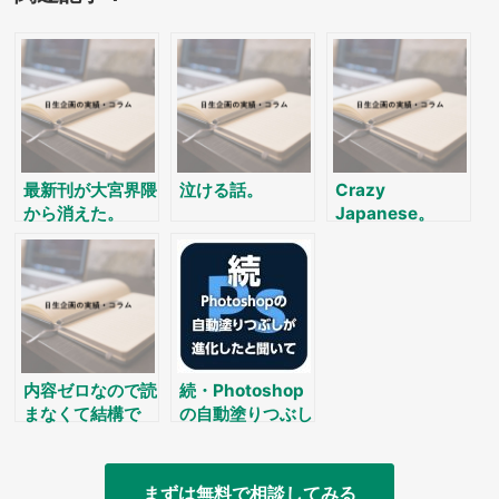
最新刊が大宮界隈
泣ける話。
Crazy
から消えた。
Japanese。
内容ゼロなので読
続・Photoshop
まなくて結構で
の自動塗りつぶし
す。
が進化した？
まずは無料で相談してみる