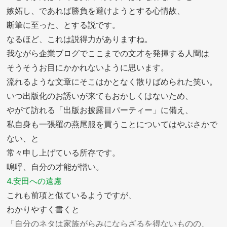
嫉妬し、であれば勝負を避けようとする心情故、
断筆に至った、とする説です。
なるほど、これは説得力がありますね。
我ながら企業ブログでここまでの文才を発揮する人間は
そうそうお目にかかれないように思います。
流れるような文章にそこはかとなく散りばめられた笑い。
いつ出版化のお誘いが来てもおかしくはないため、
やがて訪れる「出版お披露目パーティー」に備え、
私自身も一張羅の燕尾服を買うことについてはやぶさかで
ない、と
常々申し上げている所存です。
嗚呼、自分の才能が憎い。
4.安田への遠慮
これも前項と似ているようですが、
わかりやすく書くと
「自分のネタは家族がらみにならざるを得ないものの、