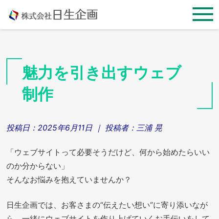
Skip
to
content
ブ
魅力を引き出すウェブ
ロ
制作
グ
記
投稿日：
2025年6月11日
｜ 投稿者：
三浦 晃
事
「ウェブサイトって必要そうだけど、何から始めたらいい
のか分からない」
一
そんなお悩みを抱えていませんか？
覧
日生企画では、お客さまの“伝えたい想い”に寄り添いなが
ら、一緒にウェブサイトを作り上げていくお手伝いをして