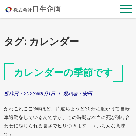
Skip
to
content
タグ:
カレンダー
カレンダーの季節です
投稿日：
2023年8月1日
｜ 投稿者：
安田
かれこれここ3年ほど、片道ちょうど30分程度かけて自転
車通勤をしているんですが、この時期は本当に死が隣り合
わせに感じられる暑さでヒリつきます。（いろんな意味
で）