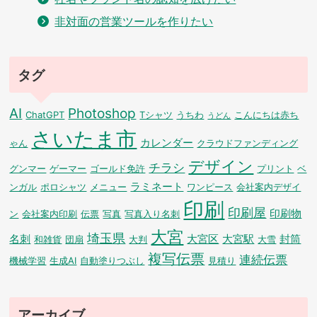
非対面の営業ツールを作りたい
タグ
AI
Photoshop
ChatGPT
Tシャツ
うちわ
こんにちは赤ち
うどん
さいたま市
カレンダー
ゃん
クラウドファンディング
デザイン
チラシ
グンマー
ゲーマー
ゴールド免許
プリント
ベ
ラミネート
ンガル
ポロシャツ
メニュー
ワンピース
会社案内デザイ
印刷
印刷屋
印刷物
ン
会社案内印刷
伝票
写真
写真入り名刺
大宮
埼玉県
名刺
大宮区
大宮駅
封筒
和雑貨
団扇
大判
大雪
複写伝票
連続伝票
機械学習
生成AI
自動塗りつぶし
見積り
アーカイブ