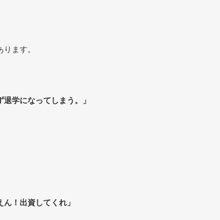
あります。
ず退学になってしまう。」
えん！出資してくれ」