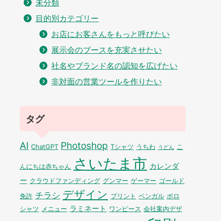
未分類
目的別カテゴリー
お店にお客さんをもっと呼びたい
展示会のブースを充実させたい
社名やブランド名の認知を広げたい
非対面の営業ツールを作りたい
タグ
AI
Photoshop
ChatGPT
Tシャツ
うちわ
こ
うどん
さいたま市
カレンダ
んにちは赤ちゃん
ー
クラウドファンディング
グンマー
ゲーマー
ゴールド
デザイン
チラシ
免許
プリント
ベンガル
ポロ
ラミネート
シャツ
メニュー
ワンピース
会社案内デザ