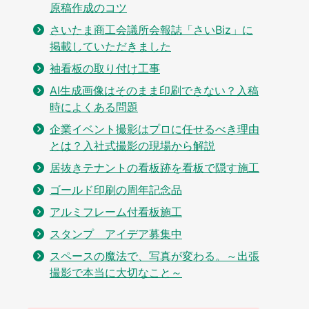
原稿作成のコツ
さいたま商工会議所会報誌「さいBiz」に
掲載していただきました
袖看板の取り付け工事
AI生成画像はそのまま印刷できない？入稿
時によくある問題
企業イベント撮影はプロに任せるべき理由
とは？入社式撮影の現場から解説
居抜きテナントの看板跡を看板で隠す施工
ゴールド印刷の周年記念品
アルミフレーム付看板施工
スタンプ アイデア募集中
スペースの魔法で、写真が変わる。～出張
撮影で本当に大切なこと～