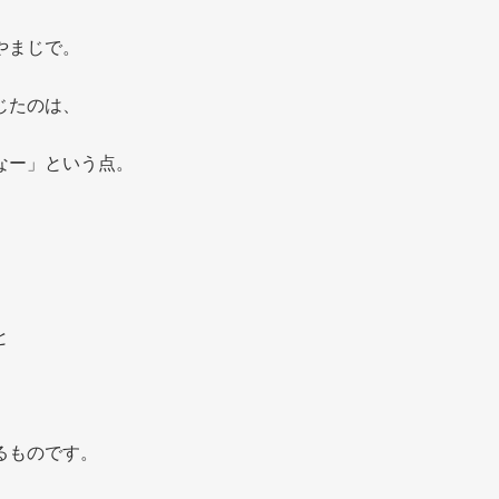
やまじで。
じたのは、
なー」という点。
と
るものです。