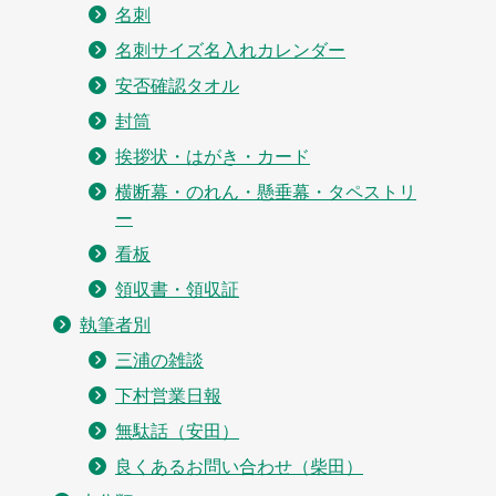
名刺
名刺サイズ名入れカレンダー
安否確認タオル
封筒
挨拶状・はがき・カード
横断幕・のれん・懸垂幕・タペストリ
ー
看板
領収書・領収証
執筆者別
三浦の雑談
下村営業日報
無駄話（安田）
良くあるお問い合わせ（柴田）