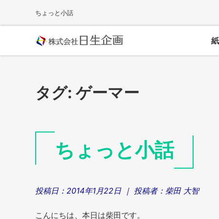
Skip
ちょっと小話
to
content
紙
タグ:
ゲーマー
ちょっと小話
投稿日：
2014年1月22日
｜ 投稿者：
柴田 大智
こんにちは、本日は柴田です。