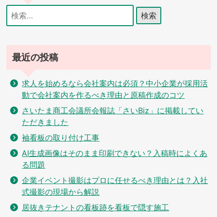
検
索:
最近の投稿
求人を始めるなら会社案内は必須？中小企業が採用活
動で会社案内を作るべき理由と原稿作成のコツ
さいたま商工会議所会報誌「さいBiz」に掲載してい
ただきました
袖看板の取り付け工事
AI生成画像はそのまま印刷できない？入稿時によくあ
る問題
企業イベント撮影はプロに任せるべき理由とは？入社
式撮影の現場から解説
居抜きテナントの看板跡を看板で隠す施工