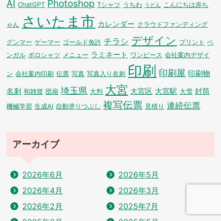
AI
Photoshop
ChatGPT
Tシャツ
うちわ
こんにちは赤ち
うどん
さいたま市
カレンダー
ゃん
クラウドファンディング
デザイン
チラシ
グンマー
ゲーマー
ゴールド免許
プリント
ベ
ラミネート
ンガル
ポロシャツ
メニュー
ワンピース
会社案内デザイ
印刷
印刷屋
印刷物
ン
会社案内印刷
伝票
写真
写真入り名刺
大宮
埼玉県
名刺
大宮区
大宮駅
封筒
和雑貨
団扇
大判
大雪
複写伝票
連続伝票
機械学習
生成AI
自動塗りつぶし
見積り
アーカイブ
2026年6月
2026年5月
2026年4月
2026年3月
2026年2月
2025年7月