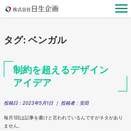
Skip
to
content
タグ:
ベンガル
制約を超えるデザイン
アイデア
投稿日：
2023年5月1日
｜ 投稿者：
安田
毎月1回は記事を書けと言われているんですがネタがあり
ません。