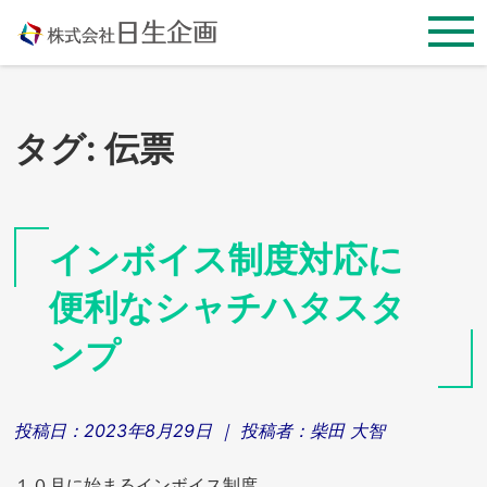
Skip
to
content
タグ:
伝票
インボイス制度対応に
便利なシャチハタスタ
ンプ
投稿日：
2023年8月29日
｜ 投稿者：
柴田 大智
１０月に始まるインボイス制度。