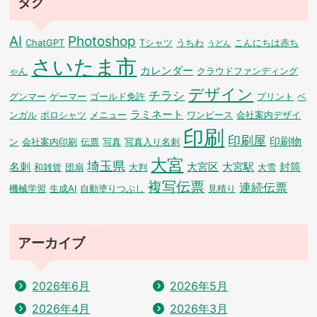
タグ
AI
Photoshop
ChatGPT
Tシャツ
うちわ
こんにちは赤ち
うどん
さいたま市
カレンダー
ゃん
クラウドファンディング
デザイン
チラシ
グンマー
ゲーマー
ゴールド免許
プリント
ベ
ラミネート
ンガル
ポロシャツ
メニュー
ワンピース
会社案内デザイ
印刷
印刷屋
印刷物
ン
会社案内印刷
伝票
写真
写真入り名刺
大宮
埼玉県
名刺
大宮区
大宮駅
封筒
和雑貨
団扇
大判
大雪
複写伝票
連続伝票
機械学習
生成AI
自動塗りつぶし
見積り
アーカイブ
2026年6月
2026年5月
2026年4月
2026年3月