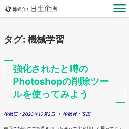
Skip
to
content
タグ:
機械学習
強化されたと噂の
Photoshopの削除ツー
ルを使ってみよう
投稿日：
2023年10月2日
｜ 投稿者：
安田
前回ご好評のご意見を頂いたそうで大変嬉しく思っており