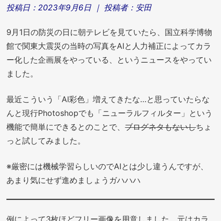
投稿日：
2023年9月6日
｜ 投稿者：
安田
9月1日の防災の日に朝テレビを見ていたら、国立科学博物
館で関東大震災の当時の写真をAIと人力補正によってカラ
ー化した企画展をやっている、というニュースをやってい
ました。
最近こういう「AI彩色」増えてきたな…と思っていたらな
んと現行Photoshopでも「ニューラルフィルター」という
機能で簡単にできるとのことで、
ブログネタもないし
ちょ
っと試してみました。
※厳密には機械学習らしいのでAIとは少し違うんですが、
あまり気にせず進めましょうガハハハ
例によって3枚ほどフリー画像を用意しました。元はカラ