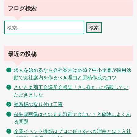
ゲ
ブログ検索
ー
シ
検
索:
ョ
ン
最近の投稿
求人を始めるなら会社案内は必須？中小企業が採用活
動で会社案内を作るべき理由と原稿作成のコツ
さいたま商工会議所会報誌「さいBiz」に掲載してい
ただきました
袖看板の取り付け工事
AI生成画像はそのまま印刷できない？入稿時によくあ
る問題
企業イベント撮影はプロに任せるべき理由とは？入社