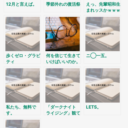
12月と言えば。
季節外れの復活祭
えっ、先輩昭和生
まれッスかｗｗｗ
ｗｗｗｗ
歩くゼロ・グラビ
何を信じて生きて
ニ◯一五。
ティ
いけばいいのか。
私たち、無料で
「ダークナイト
LETS。
す。
ライジング」観て
きました。