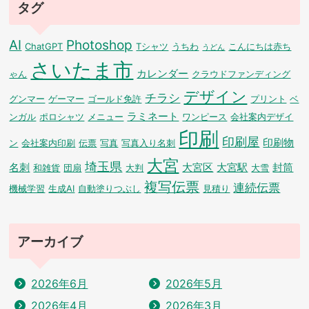
タグ
AI
Photoshop
ChatGPT
Tシャツ
うちわ
こんにちは赤ち
うどん
さいたま市
カレンダー
ゃん
クラウドファンディング
デザイン
チラシ
グンマー
ゲーマー
ゴールド免許
プリント
ベ
ラミネート
ンガル
ポロシャツ
メニュー
ワンピース
会社案内デザイ
印刷
印刷屋
印刷物
ン
会社案内印刷
伝票
写真
写真入り名刺
大宮
埼玉県
名刺
大宮区
大宮駅
封筒
和雑貨
団扇
大判
大雪
複写伝票
連続伝票
機械学習
生成AI
自動塗りつぶし
見積り
アーカイブ
2026年6月
2026年5月
2026年4月
2026年3月