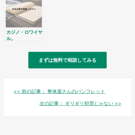
カジノ・ロワイヤ
ル。
まずは無料で相談してみる
投
<< 前の記事：
整体屋さんのパンフレット
稿
次の記事：
ギリギリ犯罪じゃない >>
ナ
ビ