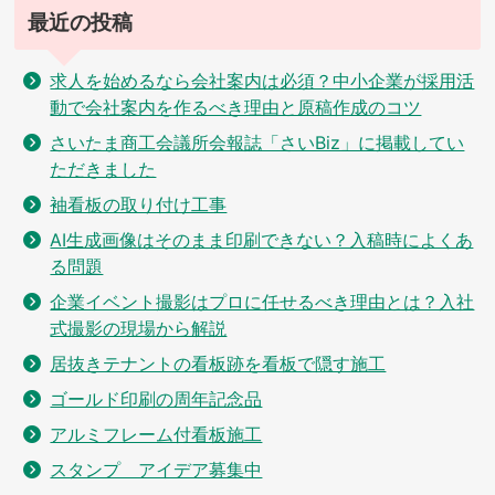
最近の投稿
求人を始めるなら会社案内は必須？中小企業が採用活
動で会社案内を作るべき理由と原稿作成のコツ
さいたま商工会議所会報誌「さいBiz」に掲載してい
ただきました
袖看板の取り付け工事
AI生成画像はそのまま印刷できない？入稿時によくあ
る問題
企業イベント撮影はプロに任せるべき理由とは？入社
式撮影の現場から解説
居抜きテナントの看板跡を看板で隠す施工
ゴールド印刷の周年記念品
アルミフレーム付看板施工
スタンプ アイデア募集中