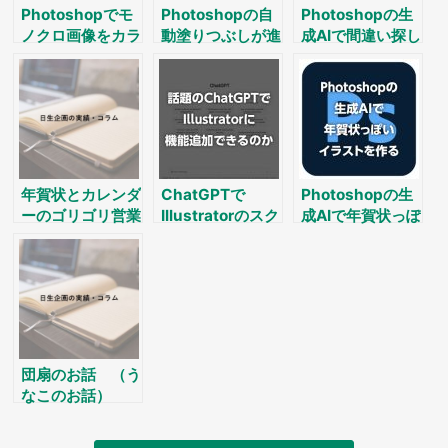
Photoshopでモ
Photoshopの自
Photoshopの生
ノクロ画像をカラ
動塗りつぶしが進
成AIで間違い探し
ーに
化した？
年賀状とカレンダ
ChatGPTで
Photoshopの生
ーのゴリゴリ営業
Illustratorのスク
成AIで年賀状っぽ
記事
リプトが作れるか
いイラストを作る
団扇のお話 （う
なこのお話）