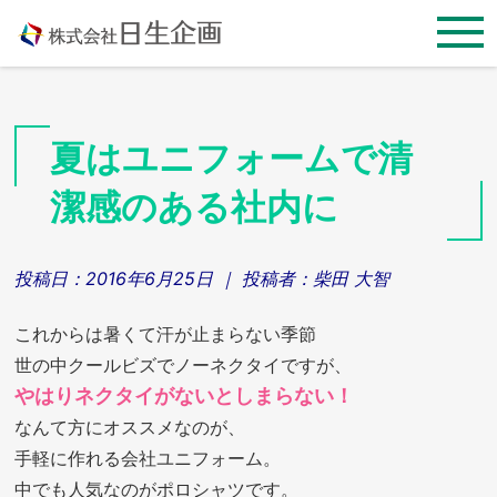
Skip
to
content
夏はユニフォームで清
潔感のある社内に
投稿日：
2016年6月25日
｜ 投稿者：
柴田 大智
これからは暑くて汗が止まらない季節
世の中クールビズでノーネクタイですが、
やはりネクタイがないとしまらない！
なんて方にオススメなのが、
手軽に作れる会社ユニフォーム。
中でも人気なのがポロシャツです。