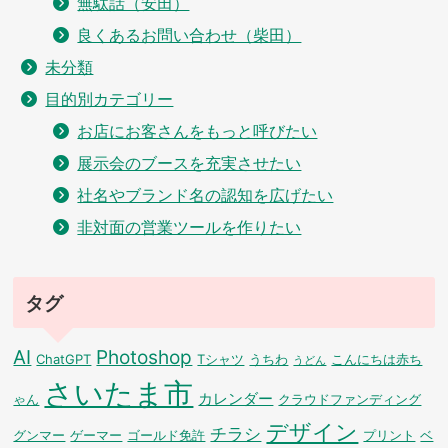
無駄話（安田）
良くあるお問い合わせ（柴田）
未分類
目的別カテゴリー
お店にお客さんをもっと呼びたい
展示会のブースを充実させたい
社名やブランド名の認知を広げたい
非対面の営業ツールを作りたい
タグ
AI
Photoshop
ChatGPT
Tシャツ
うちわ
こんにちは赤ち
うどん
さいたま市
カレンダー
ゃん
クラウドファンディング
デザイン
チラシ
グンマー
ゲーマー
ゴールド免許
プリント
ベ