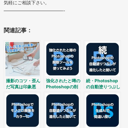
気軽にご相談下さい。
—————————————-
関連記事：
撮影のコツ・歪ん
強化されたと噂の
続・Photoshop
だ写真は印象悪
Photoshopの削
の自動塗りつぶし
い？たった１つの
除ツールを使って
が進化した？
写真撮影テクニッ
みよう
ク