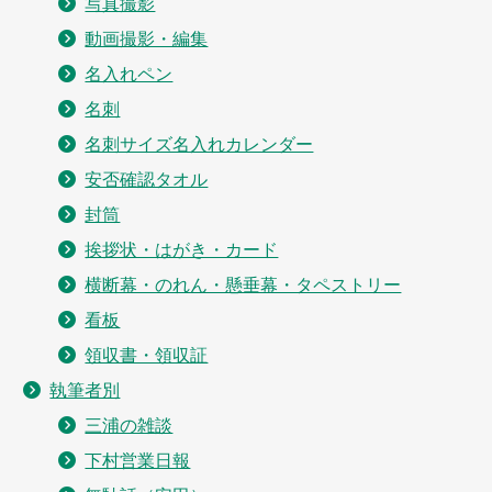
写真撮影
動画撮影・編集
名入れペン
名刺
名刺サイズ名入れカレンダー
安否確認タオル
封筒
挨拶状・はがき・カード
横断幕・のれん・懸垂幕・タペストリー
看板
領収書・領収証
執筆者別
三浦の雑談
下村営業日報