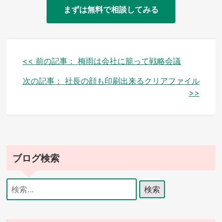
まずは無料で相談してみる
投
<< 前の記事：
梅雨は会社に籠って戦略会議
稿
次の記事：
社長の顔も印刷出来るクリアファイル
>>
ナ
ビ
ゲ
ー
ブログ検索
シ
検
ョ
索:
ン