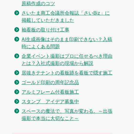
原稿作成のコツ
さいたま商工会議所会報誌「さいBiz」に
掲載していただきました
袖看板の取り付け工事
AI生成画像はそのまま印刷できない？入稿
時によくある問題
企業イベント撮影はプロに任せるべき理由
とは？入社式撮影の現場から解説
居抜きテナントの看板跡を看板で隠す施工
ゴールド印刷の周年記念品
アルミフレーム付看板施工
スタンプ アイデア募集中
スペースの魔法で、写真が変わる。～出張
撮影で本当に大切なこと～