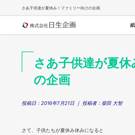
Skip
さあ子供達が夏休み！ファミリー向けの企画
to
content
紙
さあ子供達が夏休
の企画
投稿日：
2016年7月21日
｜ 投稿者：
柴田 大智
さて、子供たちが夏休み休みになると