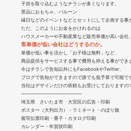
子供を取り込むようなチラシが多くなります。
景品におもちゃ、バルーン
縁日などのイベントなどとセットにして企画する事
ただ、このようにお金をかけれるのは
ハウスメーカーや不動産業など販売単価が高い会社
客単価が低い会社はどうするのか。
単価が低い事を活かし「お子様は無料」など、
商品提供をサービスする事で費用も抑える事ができ
今はチラシで告知以外にもFacebookやTwitter、
ブログで告知ができますので誰でも低予算で可能で
当社はデザインだけの依頼もお受けしておりますの
—————————————
埼玉県 さいたま市 大宮区の広告・印刷
ポスター（大判出力）・ラミネート・のぼり旗
複写伝票印刷・冊子・カタログ印刷
カレンダー・年賀状印刷