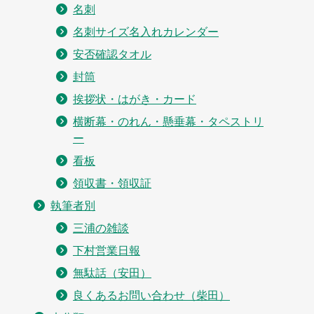
名刺
名刺サイズ名入れカレンダー
安否確認タオル
封筒
挨拶状・はがき・カード
横断幕・のれん・懸垂幕・タペストリ
ー
看板
領収書・領収証
執筆者別
三浦の雑談
下村営業日報
無駄話（安田）
良くあるお問い合わせ（柴田）