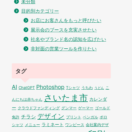
未分類
目的別カテゴリー
お店にお客さんをもっと呼びたい
展示会のブースを充実させたい
社名やブランド名の認知を広げたい
非対面の営業ツールを作りたい
タグ
AI
Photoshop
ChatGPT
Tシャツ
うちわ
こ
うどん
さいたま市
カレンダ
んにちは赤ちゃん
ー
クラウドファンディング
グンマー
ゲーマー
ゴールド
デザイン
チラシ
免許
プリント
ベンガル
ポロ
ラミネート
シャツ
メニュー
ワンピース
会社案内デザ