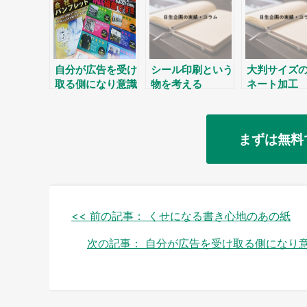
自分が広告を受け
シール印刷という
大判サイズ
取る側になり意識
物を考える
ネート加工
しながら生活して
いると見えてくる
ことがあるよ
まずは無料
投
<< 前の記事：
くせになる書き心地のあの紙
稿
次の記事：
自分が広告を受け取る側になり
ナ
ビ