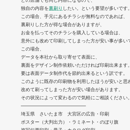
どの店舗でも同じ内容になるので、
独自の内容を
裏刷り
したい。という要望が多いです
この場合、手元にあるチラシが無料なのであれば、
裏刷りした方が得な場合がありますが、
お金を払ってそのチラシを購入している場合は、
意外にも改めて印刷してしまった方が安い事が多い
この場合、
データを本社から取り寄せて表面に、
裏面をデザイン制作依頼いただければ印刷出来ます
要は表面データ制作代を節約出来るという訳です。
このように既存の印刷物を利用したほうが安いと思
改めて刷ってしまった方が安い場合があります。
その状況によって変わるので気軽にご相談ください
——————————————
埼玉県 さいたま市 大宮区の広告・印刷
ポスター（大判出力）・ラミネート・のぼり旗