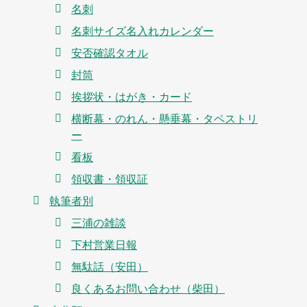
名刺
名刺サイズ名入れカレンダー
安否確認タオル
封筒
挨拶状・はがき・カード
横断幕・のれん・懸垂幕・タペストリ
ー
看板
領収書・領収証
執筆者別
三浦の雑談
下村営業日報
無駄話（安田）
良くあるお問い合わせ（柴田）