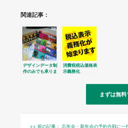
関連記事：
デザインデータ制
消費税税込価格表
作のみでも承りま
示義務化
す。
まずは無料
投
<< 前の記事：
忘年会・新年会の予約合戦に一