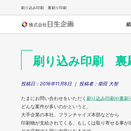
Skip
刷り込み印刷 裏刷り印刷
to
content
紙
刷り込み印刷 裏
投稿日：
2016年11月8日
｜ 投稿者：
柴田 大智
たまにお問い合わせをいただく
刷り込み印刷や裏刷
どんな案件が多いのかというと、
大手企業の本社、フランチャイズ本部などから
印刷物が支給されてくる、もしくは取り寄せる事が