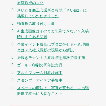
原稿作成のコツ
さいたま商工会議所会報誌「さいBiz」に
掲載していただきました
袖看板の取り付け工事
AI生成画像はそのまま印刷できない？入稿
時によくある問題
企業イベント撮影はプロに任せるべき理由
とは？入社式撮影の現場から解説
居抜きテナントの看板跡を看板で隠す施工
ゴールド印刷の周年記念品
アルミフレーム付看板施工
スタンプ アイデア募集中
スペースの魔法で、写真が変わる。～出張
撮影で本当に大切なこと～