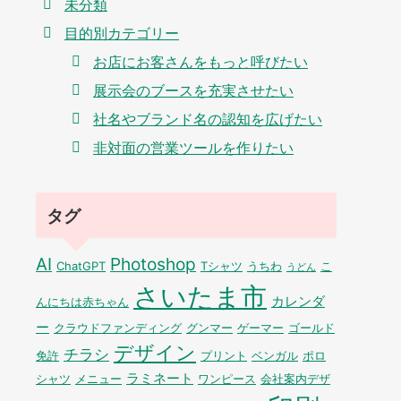
未分類
目的別カテゴリー
お店にお客さんをもっと呼びたい
展示会のブースを充実させたい
社名やブランド名の認知を広げたい
非対面の営業ツールを作りたい
タグ
AI
Photoshop
ChatGPT
Tシャツ
うちわ
こ
うどん
さいたま市
カレンダ
んにちは赤ちゃん
ー
クラウドファンディング
グンマー
ゲーマー
ゴールド
デザイン
チラシ
免許
プリント
ベンガル
ポロ
ラミネート
シャツ
メニュー
ワンピース
会社案内デザ