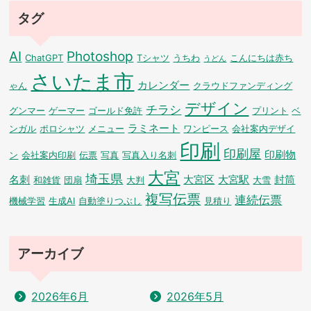
タグ
AI
Photoshop
ChatGPT
Tシャツ
うちわ
こんにちは赤ち
うどん
さいたま市
カレンダー
ゃん
クラウドファンディング
デザイン
チラシ
グンマー
ゲーマー
ゴールド免許
プリント
ベ
ラミネート
ンガル
ポロシャツ
メニュー
ワンピース
会社案内デザイ
印刷
印刷屋
印刷物
ン
会社案内印刷
伝票
写真
写真入り名刺
大宮
埼玉県
名刺
大宮区
大宮駅
封筒
和雑貨
団扇
大判
大雪
複写伝票
連続伝票
機械学習
生成AI
自動塗りつぶし
見積り
アーカイブ
2026年6月
2026年5月