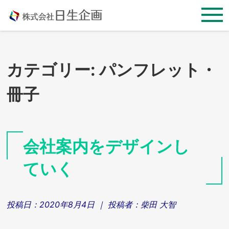
Skip
to
content
カテゴリー:
パンフレット・
冊子
会社案内をデザインし
ていく
投稿日：
2020年8月4日
｜ 投稿者：
柴田 大智