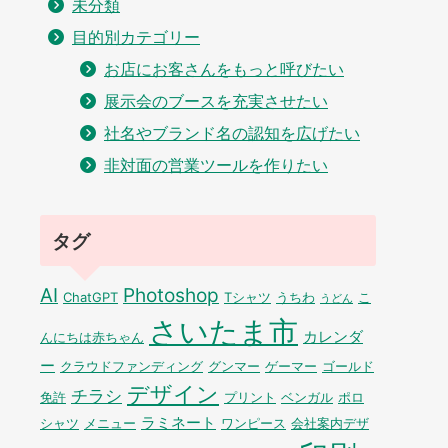
未分類
目的別カテゴリー
お店にお客さんをもっと呼びたい
展示会のブースを充実させたい
社名やブランド名の認知を広げたい
非対面の営業ツールを作りたい
タグ
AI
Photoshop
ChatGPT
Tシャツ
うちわ
こ
うどん
さいたま市
カレンダ
んにちは赤ちゃん
ー
クラウドファンディング
グンマー
ゲーマー
ゴールド
デザイン
チラシ
免許
プリント
ベンガル
ポロ
ラミネート
シャツ
メニュー
ワンピース
会社案内デザ