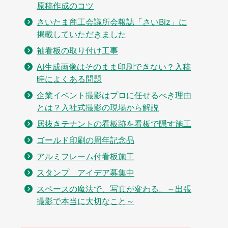
原稿作成のコツ
さいたま商工会議所会報誌「さいBiz」に
掲載していただきました
袖看板の取り付け工事
AI生成画像はそのまま印刷できない？入稿
時によくある問題
企業イベント撮影はプロに任せるべき理由
とは？入社式撮影の現場から解説
居抜きテナントの看板跡を看板で隠す施工
ゴールド印刷の周年記念品
アルミフレーム付看板施工
スタンプ アイデア募集中
スペースの魔法で、写真が変わる。～出張
撮影で本当に大切なこと～