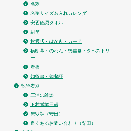
名刺
名刺サイズ名入れカレンダー
安否確認タオル
封筒
挨拶状・はがき・カード
横断幕・のれん・懸垂幕・タペストリ
ー
看板
領収書・領収証
執筆者別
三浦の雑談
下村営業日報
無駄話（安田）
良くあるお問い合わせ（柴田）