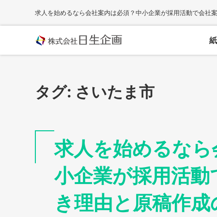
Skip
求人を始めるなら会社案内は必須？中小企業が採用活動で会社
to
content
紙
タグ:
さいたま市
求人を始めるなら
小企業が採用活動
き理由と原稿作成