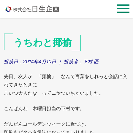
Skip
to
content
うちわと揶揄
投稿日：
2014年4月10日
｜ 投稿者：
下村 匠
先日、友人が 「揶揄」 なんて言葉をしれっと会話に入
れてきたときに
こいつ大人だな ってニヤついちゃいました。
こんばんわ 木曜日担当の下村です。
だんだんゴールデンウィークに近づき、
印刷もバタバタ気味になってまいりました。