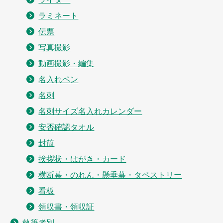
ラミネート
伝票
写真撮影
動画撮影・編集
名入れペン
名刺
名刺サイズ名入れカレンダー
安否確認タオル
封筒
挨拶状・はがき・カード
横断幕・のれん・懸垂幕・タペストリー
看板
領収書・領収証
執筆者別