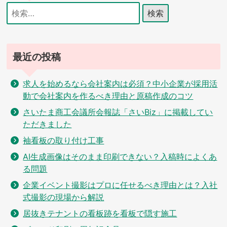
シ
検
索:
ョ
ン
最近の投稿
求人を始めるなら会社案内は必須？中小企業が採用活
動で会社案内を作るべき理由と原稿作成のコツ
さいたま商工会議所会報誌「さいBiz」に掲載してい
ただきました
袖看板の取り付け工事
AI生成画像はそのまま印刷できない？入稿時によくあ
る問題
企業イベント撮影はプロに任せるべき理由とは？入社
式撮影の現場から解説
居抜きテナントの看板跡を看板で隠す施工