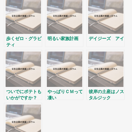
歩くゼロ・グラビ
明るい家族計画
デイジーズ アイ
ティ
ついでにポテトも
やっぱりＣＭって
彼岸の土産はノス
いかがですか？
凄い
タルジック