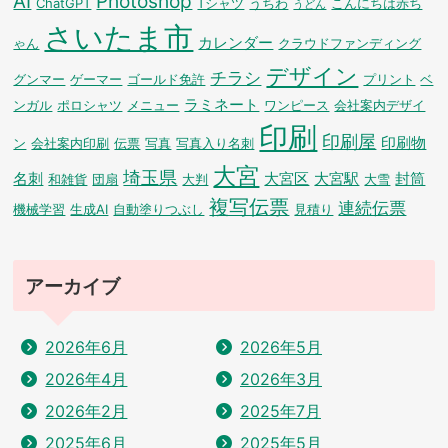
AI
Photoshop
ChatGPT
Tシャツ
うちわ
こんにちは赤ち
うどん
さいたま市
カレンダー
ゃん
クラウドファンディング
デザイン
チラシ
グンマー
ゲーマー
ゴールド免許
プリント
ベ
ラミネート
ンガル
ポロシャツ
メニュー
ワンピース
会社案内デザイ
印刷
印刷屋
印刷物
ン
会社案内印刷
伝票
写真
写真入り名刺
大宮
埼玉県
名刺
大宮区
大宮駅
封筒
和雑貨
団扇
大判
大雪
複写伝票
連続伝票
機械学習
生成AI
自動塗りつぶし
見積り
アーカイブ
2026年6月
2026年5月
2026年4月
2026年3月
2026年2月
2025年7月
2025年6月
2025年5月