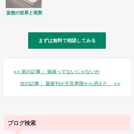
妄想の世界と現実
まずは無料で相談してみる
投
<< 前の記事：
過疎ってないじゃないか
稿
次の記事：
最新刊が大宮界隈から消えた。 >>
ナ
ビ
ゲ
ブログ検索
ー