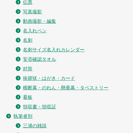
伝票
写真撮影
動画撮影・編集
名入れペン
名刺
名刺サイズ名入れカレンダー
安否確認タオル
封筒
挨拶状・はがき・カード
横断幕・のれん・懸垂幕・タペストリー
看板
領収書・領収証
執筆者別
三浦の雑談