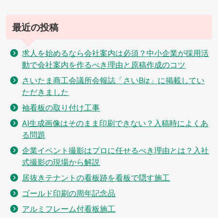
ン
最近の投稿
求人を始めるなら会社案内は必須？中小企業が採用活
動で会社案内を作るべき理由と原稿作成のコツ
さいたま商工会議所会報誌「さいBiz」に掲載してい
ただきました
袖看板の取り付け工事
AI生成画像はそのまま印刷できない？入稿時によくあ
る問題
企業イベント撮影はプロに任せるべき理由とは？入社
式撮影の現場から解説
居抜きテナントの看板跡を看板で隠す施工
ゴールド印刷の周年記念品
アルミフレーム付看板施工