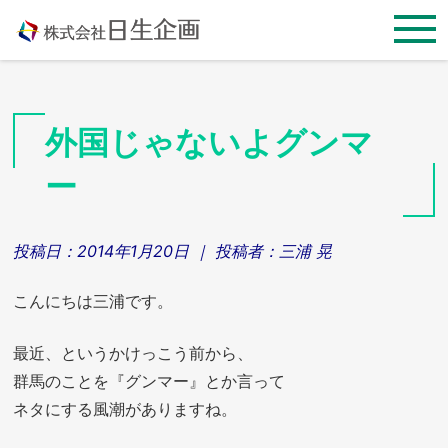
Skip
to
content
外国じゃないよグンマ
ー
投稿日：
2014年1月20日
｜ 投稿者：
三浦 晃
こんにちは三浦です。
最近、というかけっこう前から、
群馬のことを『グンマー』とか言って
ネタにする風潮がありますね。