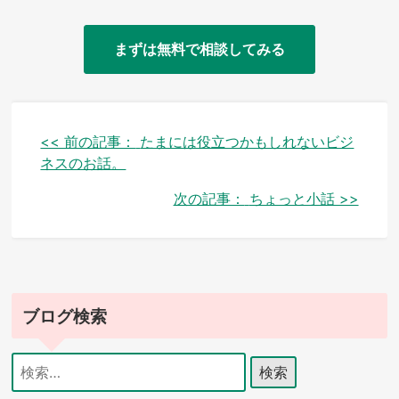
まずは無料で相談してみる
投
<< 前の記事：
たまには役立つかもしれないビジ
ネスのお話。
稿
次の記事：
ちょっと小話 >>
ナ
ビ
ゲ
ー
ブログ検索
シ
検
ョ
索: