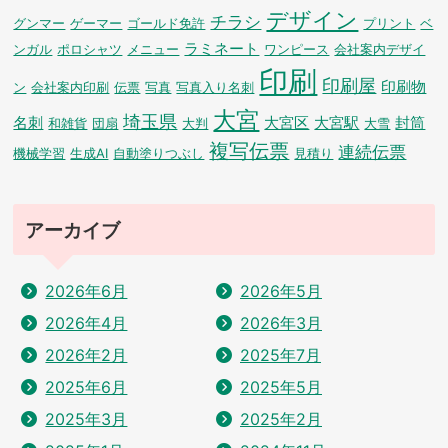
デザイン
チラシ
グンマー
ゲーマー
ゴールド免許
プリント
ベ
ラミネート
ンガル
ポロシャツ
メニュー
ワンピース
会社案内デザイ
印刷
印刷屋
印刷物
ン
会社案内印刷
伝票
写真
写真入り名刺
大宮
埼玉県
名刺
大宮区
大宮駅
封筒
和雑貨
団扇
大判
大雪
複写伝票
連続伝票
機械学習
生成AI
自動塗りつぶし
見積り
アーカイブ
2026年6月
2026年5月
2026年4月
2026年3月
2026年2月
2025年7月
2025年6月
2025年5月
2025年3月
2025年2月