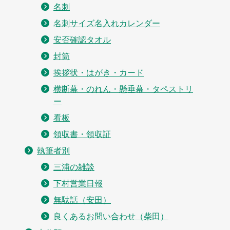
名刺
名刺サイズ名入れカレンダー
安否確認タオル
封筒
挨拶状・はがき・カード
横断幕・のれん・懸垂幕・タペストリ
ー
看板
領収書・領収証
執筆者別
三浦の雑談
下村営業日報
無駄話（安田）
良くあるお問い合わせ（柴田）