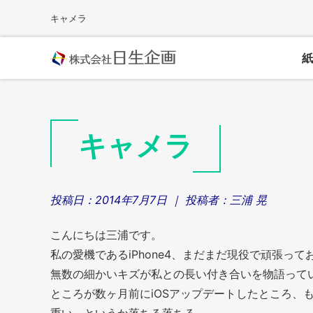
Skip
キャメラ
to
content
紙
キャメラ
投稿日：
2014年7月7日
｜ 投稿者：
三浦 晃
こんにちは三浦です。
私の愛機であるiPhone4、まだまだ現役で頑張って
無数の細かいキズが私との長い付き合いを物語って
ところが数ヶ月前にiOSアップデートしたところ、