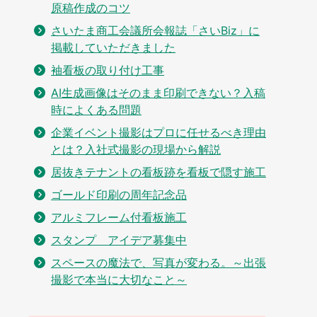
原稿作成のコツ
さいたま商工会議所会報誌「さいBiz」に
掲載していただきました
袖看板の取り付け工事
AI生成画像はそのまま印刷できない？入稿
時によくある問題
企業イベント撮影はプロに任せるべき理由
とは？入社式撮影の現場から解説
居抜きテナントの看板跡を看板で隠す施工
ゴールド印刷の周年記念品
アルミフレーム付看板施工
スタンプ アイデア募集中
スペースの魔法で、写真が変わる。～出張
撮影で本当に大切なこと～