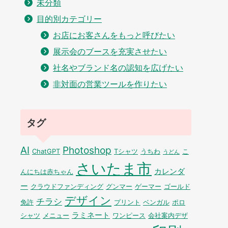
未分類
目的別カテゴリー
お店にお客さんをもっと呼びたい
展示会のブースを充実させたい
社名やブランド名の認知を広げたい
非対面の営業ツールを作りたい
タグ
AI
Photoshop
ChatGPT
Tシャツ
うちわ
こ
うどん
さいたま市
カレンダ
んにちは赤ちゃん
ー
クラウドファンディング
グンマー
ゲーマー
ゴールド
デザイン
チラシ
免許
プリント
ベンガル
ポロ
ラミネート
シャツ
メニュー
ワンピース
会社案内デザ