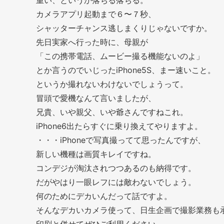
重い、というか落ちる落ちる。
カメラアプリ起動まで６〜７秒、
シャッターチャンス逃しまくりじゃないですか。
先日実家へ行った時に、母親が
「この携帯電話、ムービー撮る機能ないのよ」
とか言うのでいじったiPhone5S、まー速いこと。
というか撮れないわけないでしょうって。
冒頭で愛機なんて言いましたが、
兄貴、いや親父、いや爺さんですねこれ。
iPhone6出たらすぐに乗り換えてやりますよ。
・・・iPhoneで写真撮ってて思ったんですが、
新しい機種は画質キレイですね。
コンデジが淘汰されつつあるのも納得です。
だがやはり一眼レフには敵わないでしょう。
何のためにデカいんだって話ですよ。
そんなデカいカメラ使って、日生企画で撮影業務も