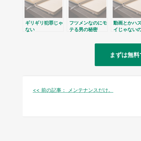
ギリギリ犯罪じゃ
フツメンなのにモ
動画とかハ
ない
テる男の秘密
イじゃない
まずは無料
投
<< 前の記事：
メンテナンスだけ。
稿
ナ
ビ
ゲ