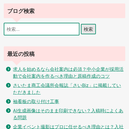
ゲ
ブログ検索
ー
シ
検
索:
ョ
ン
最近の投稿
求人を始めるなら会社案内は必須？中小企業が採用活
動で会社案内を作るべき理由と原稿作成のコツ
さいたま商工会議所会報誌「さいBiz」に掲載してい
ただきました
袖看板の取り付け工事
AI生成画像はそのまま印刷できない？入稿時によくあ
る問題
企業イベント撮影はプロに任せるべき理由とは？入社