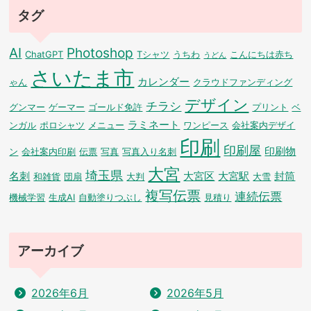
タグ
AI
Photoshop
ChatGPT
Tシャツ
うちわ
こんにちは赤ち
うどん
さいたま市
カレンダー
ゃん
クラウドファンディング
デザイン
チラシ
グンマー
ゲーマー
ゴールド免許
プリント
ベ
ラミネート
ンガル
ポロシャツ
メニュー
ワンピース
会社案内デザイ
印刷
印刷屋
印刷物
ン
会社案内印刷
伝票
写真
写真入り名刺
大宮
埼玉県
名刺
大宮区
大宮駅
封筒
和雑貨
団扇
大判
大雪
複写伝票
連続伝票
機械学習
生成AI
自動塗りつぶし
見積り
アーカイブ
2026年6月
2026年5月