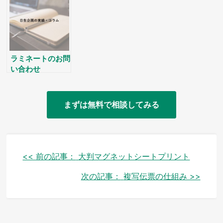
ラミネートのお問
い合わせ
まずは無料で相談してみる
投
<< 前の記事：
大判マグネットシートプリント
稿
次の記事：
複写伝票の仕組み >>
ナ
ビ