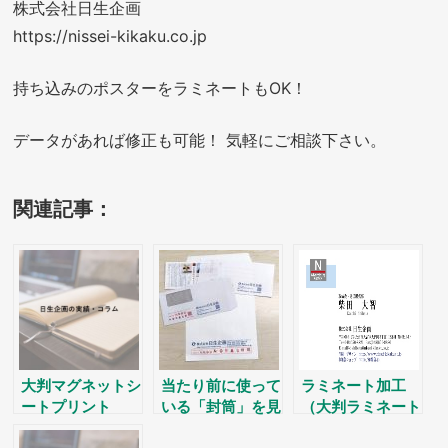
株式会社日生企画
https://nissei-kikaku.co.jp
持ち込みのポスターをラミネートもOK！
データがあれば修正も可能！ 気軽にご相談下さい。
関連記事：
大判マグネットシ
当たり前に使って
ラミネート加工
ートプリント
いる「封筒」を見
（大判ラミネート
直しませんか？
も可）