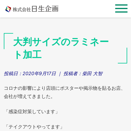
Skip
to
content
大判サイズのラミネー
ト加工
投稿日：
2020年9月17日
｜ 投稿者：
柴田 大智
コロナの影響により店頭にポスターや掲示物を貼るお店、
会社が増えてきました。
「感染症対策しています」
「テイクアウトやってます」