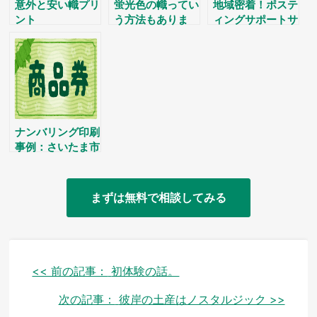
意外と安い幟プリ
蛍光色の幟ってい
地域密着！ポステ
ント
う方法もありま
ィングサポートサ
す。
ービス
ナンバリング印刷
事例：さいたま市
まずは無料で相談してみる
投
<< 前の記事：
初体験の話。
稿
次の記事：
彼岸の土産はノスタルジック >>