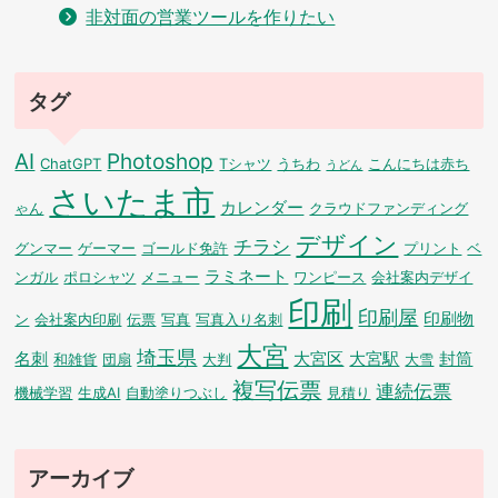
非対面の営業ツールを作りたい
タグ
AI
Photoshop
ChatGPT
Tシャツ
うちわ
こんにちは赤ち
うどん
さいたま市
カレンダー
ゃん
クラウドファンディング
デザイン
チラシ
グンマー
ゲーマー
ゴールド免許
プリント
ベ
ラミネート
ンガル
ポロシャツ
メニュー
ワンピース
会社案内デザイ
印刷
印刷屋
印刷物
ン
会社案内印刷
伝票
写真
写真入り名刺
大宮
埼玉県
名刺
大宮区
大宮駅
封筒
和雑貨
団扇
大判
大雪
複写伝票
連続伝票
機械学習
生成AI
自動塗りつぶし
見積り
アーカイブ