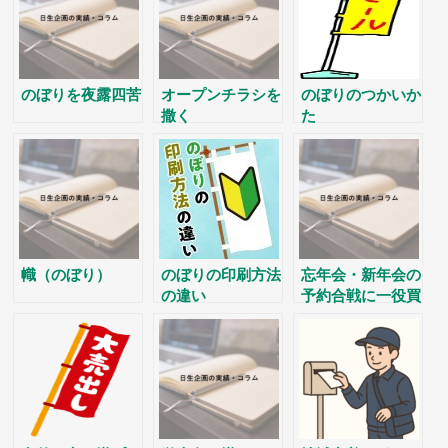
のぼりを夜露四苦
オープンチラシを
のぼりのつかいか
撒く
た
幟（のぼり）
のぼりの印刷方法
忘年会・新年会の
の違い
予約合戦に一役買
います