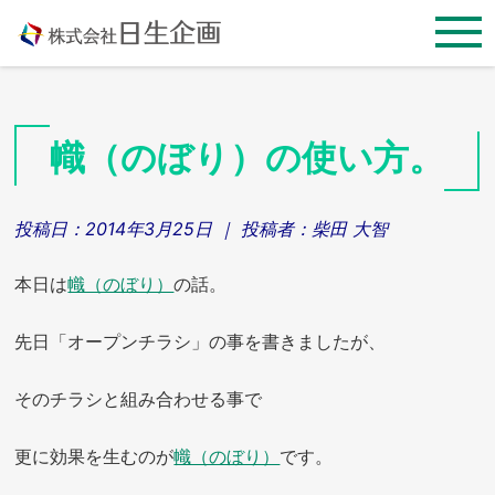
Skip
to
content
幟（のぼり）の使い方。
投稿日：
2014年3月25日
｜ 投稿者：
柴田 大智
本日は
幟（のぼり）
の話。
先日「オープンチラシ」の事を書きましたが、
そのチラシと組み合わせる事で
更に効果を生むのが
幟（のぼり）
です。