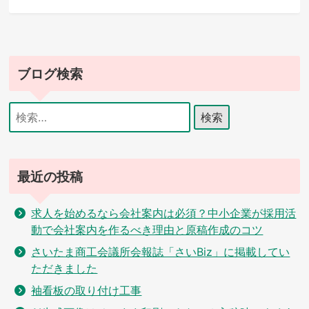
ナ
ビ
ゲ
ブログ検索
ー
シ
検
索:
ョ
ン
最近の投稿
求人を始めるなら会社案内は必須？中小企業が採用活
動で会社案内を作るべき理由と原稿作成のコツ
さいたま商工会議所会報誌「さいBiz」に掲載してい
ただきました
袖看板の取り付け工事