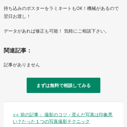
持ち込みのポスターをラミネートもOK！機械があるので
翌日お渡し！
データがあれば修正も可能！ 気軽にご相談下さい。
関連記事：
記事がありません
まずは無料で相談してみる
投
<< 前の記事：
撮影のコツ・歪んだ写真は印象悪
い？たった１つの写真撮影テクニック
稿