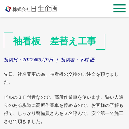
Skip
to
content
袖看板 差替え工事
投稿日：
2022年3月9日
｜ 投稿者：
下村 匠
先日、社名変更の為、袖看板の交換のご注文を頂きまし
た。
ビルの３Ｆ付近なので、高所作業車を使います。狭い人通
りのある歩道に高所作業車を停めるので、お客様の了解も
得て、しっかり警備員さんを２名呼んで、安全第一で施工
させて頂きました。