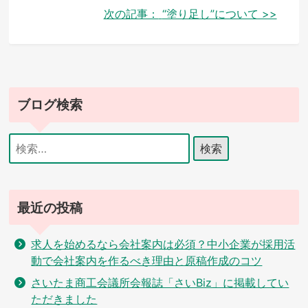
次の記事：
“塗り足し”について >>
ナ
ビ
ゲ
ー
ブログ検索
シ
検
ョ
索:
ン
最近の投稿
求人を始めるなら会社案内は必須？中小企業が採用活
動で会社案内を作るべき理由と原稿作成のコツ
さいたま商工会議所会報誌「さいBiz」に掲載してい
ただきました