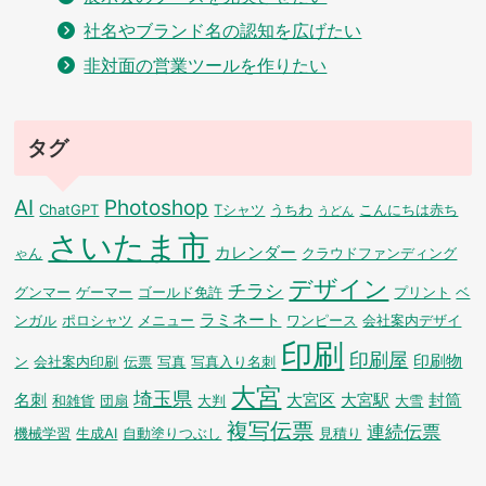
社名やブランド名の認知を広げたい
非対面の営業ツールを作りたい
タグ
AI
Photoshop
ChatGPT
Tシャツ
うちわ
こんにちは赤ち
うどん
さいたま市
カレンダー
ゃん
クラウドファンディング
デザイン
チラシ
グンマー
ゲーマー
ゴールド免許
プリント
ベ
ラミネート
ンガル
ポロシャツ
メニュー
ワンピース
会社案内デザイ
印刷
印刷屋
印刷物
ン
会社案内印刷
伝票
写真
写真入り名刺
大宮
埼玉県
名刺
大宮区
大宮駅
封筒
和雑貨
団扇
大判
大雪
複写伝票
連続伝票
機械学習
生成AI
自動塗りつぶし
見積り