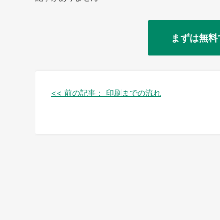
まずは無料
投
<< 前の記事：
印刷までの流れ
稿
ナ
ビ
ゲ
ー
シ
ョ