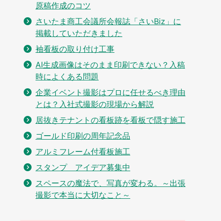
原稿作成のコツ
さいたま商工会議所会報誌「さいBiz」に
掲載していただきました
袖看板の取り付け工事
AI生成画像はそのまま印刷できない？入稿
時によくある問題
企業イベント撮影はプロに任せるべき理由
とは？入社式撮影の現場から解説
居抜きテナントの看板跡を看板で隠す施工
ゴールド印刷の周年記念品
アルミフレーム付看板施工
スタンプ アイデア募集中
スペースの魔法で、写真が変わる。～出張
撮影で本当に大切なこと～