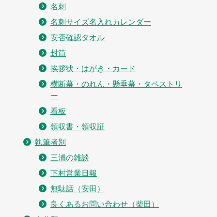
名刺
名刺サイズ名入れカレンダー
安否確認タオル
封筒
挨拶状・はがき・カード
横断幕・のれん・懸垂幕・タペストリ
ー
看板
領収書・領収証
執筆者別
三浦の雑談
下村営業日報
無駄話（安田）
良くあるお問い合わせ（柴田）