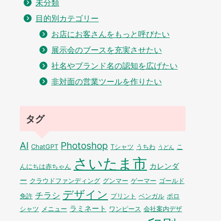
未分類
目的別カテゴリー
お店にお客さんをもっと呼びたい
展示会のブースを充実させたい
社名やブランド名の認知を広げたい
非対面の営業ツールを作りたい
タグ
AI
Photoshop
ChatGPT
Tシャツ
うちわ
こ
うどん
さいたま市
カレンダ
んにちは赤ちゃん
ー
クラウドファンディング
グンマー
ゲーマー
ゴールド
デザイン
チラシ
免許
プリント
ベンガル
ポロ
ラミネート
シャツ
メニュー
ワンピース
会社案内デザ