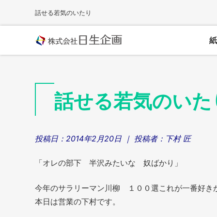
Skip
話せる若気のいたり
to
content
紙
話せる若気のいた
投稿日：
2014年2月20日
｜ 投稿者：
下村 匠
「オレの部下 半沢みたいな 奴ばかり」
今年のサラリーマン川柳 １００選これが一番好き
本日は営業の下村です。