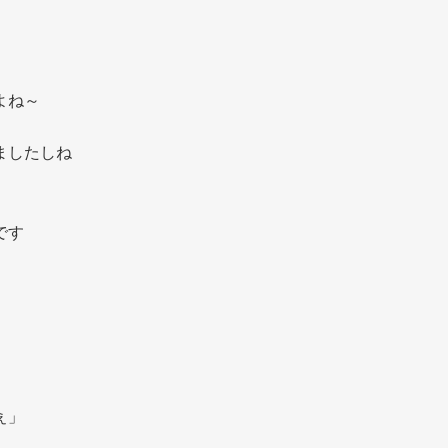
よね～
ましたしね
です
ぇ」