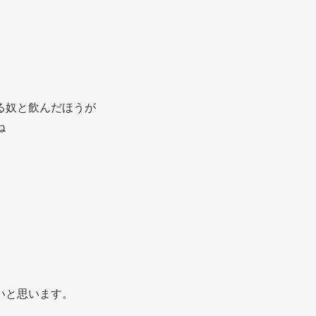
、
る奴と飲んだほうが
ね
いと思います。