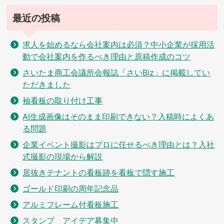
ン
最近の投稿
求人を始めるなら会社案内は必須？中小企業が採用活
動で会社案内を作るべき理由と原稿作成のコツ
さいたま商工会議所会報誌「さいBiz」に掲載してい
ただきました
袖看板の取り付け工事
AI生成画像はそのまま印刷できない？入稿時によくあ
る問題
企業イベント撮影はプロに任せるべき理由とは？入社
式撮影の現場から解説
居抜きテナントの看板跡を看板で隠す施工
ゴールド印刷の周年記念品
アルミフレーム付看板施工
スタンプ アイデア募集中