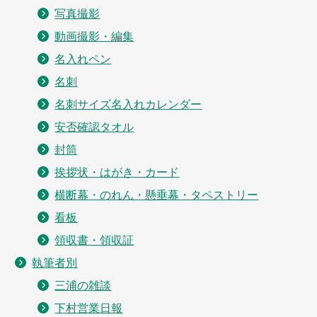
写真撮影
動画撮影・編集
名入れペン
名刺
名刺サイズ名入れカレンダー
安否確認タオル
封筒
挨拶状・はがき・カード
横断幕・のれん・懸垂幕・タペストリー
看板
領収書・領収証
執筆者別
三浦の雑談
下村営業日報