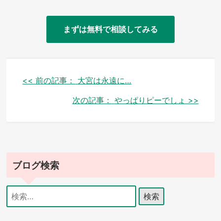
まずは無料で相談してみる
投
<< 前の記事：
大宮は永遠に…
稿
次の記事：
やっぱりピーでしょ >>
ナ
ビ
ゲ
ブログ検索
ー
シ
検
索:
ョ