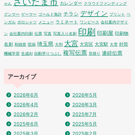
さいたま市
カレンダー
ゃん
クラウドファンディング
デザイン
チラシ
グンマー
ゲーマー
ゴールド免許
プリント
ベ
ラミネート
ンガル
ポロシャツ
メニュー
ワンピース
会社案内デザイ
印刷
印刷屋
印刷物
ン
会社案内印刷
伝票
写真
写真入り名刺
大宮
埼玉県
名刺
大宮区
大宮駅
封筒
和雑貨
団扇
大判
大雪
複写伝票
連続伝票
機械学習
生成AI
自動塗りつぶし
見積り
アーカイブ
2026年6月
2026年5月
2026年4月
2026年3月
2026年2月
2025年7月
2025年6月
2025年5月
2025年3月
2025年2月