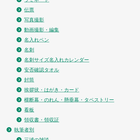
伝票
写真撮影
動画撮影・編集
名入れペン
名刺
名刺サイズ名入れカレンダー
安否確認タオル
封筒
挨拶状・はがき・カード
横断幕・のれん・懸垂幕・タペストリー
看板
領収書・領収証
執筆者別
三浦の雑談