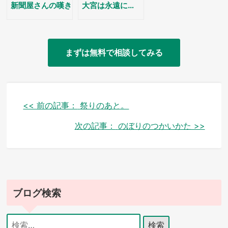
新聞屋さんの嘆き
大宮は永遠に…
まずは無料で相談してみる
投
<< 前の記事：
祭りのあと。
稿
次の記事：
のぼりのつかいかた >>
ナ
ビ
ゲ
ブログ検索
ー
シ
検