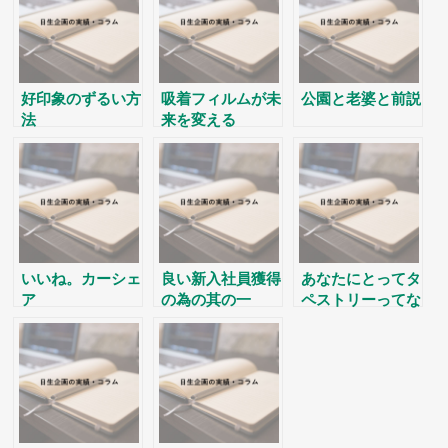
好印象のずるい方
吸着フィルムが未
公園と老婆と前説
法
来を変える
いいね。カーシェ
良い新入社員獲得
あなたにとってタ
ア
の為の其の一
ペストリーってな
んでしょか