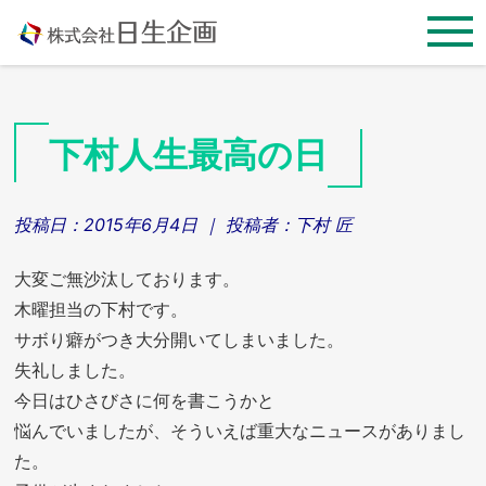
Skip
to
content
下村人生最高の日
投稿日：
2015年6月4日
｜ 投稿者：
下村 匠
大変ご無沙汰しております。
木曜担当の下村です。
サボり癖がつき大分開いてしまいました。
失礼しました。
今日はひさびさに何を書こうかと
悩んでいましたが、そういえば重大なニュースがありまし
た。