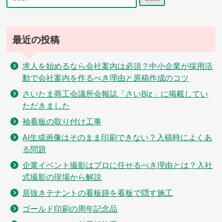
索:
ョ
ン
最近の投稿
求人を始めるなら会社案内は必須？中小企業が採用活
動で会社案内を作るべき理由と原稿作成のコツ
さいたま商工会議所会報誌「さいBiz」に掲載してい
ただきました
袖看板の取り付け工事
AI生成画像はそのまま印刷できない？入稿時によくあ
る問題
企業イベント撮影はプロに任せるべき理由とは？入社
式撮影の現場から解説
居抜きテナントの看板跡を看板で隠す施工
ゴールド印刷の周年記念品