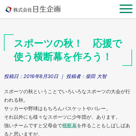
Skip
to
content
スポーツの秋！ 応援で
使う横断幕を作ろう！
投稿日：
2016年8月30日
｜ 投稿者：
柴田 大智
スポーツの秋ということでいろいろなスポーツの大会が行
われる秋。
サッカーや野球はもちろんバスケットやバレー。
それ以外にも様々なスポーツに少年団が、あります。
強いチームですと父母会で
横断幕
を作ることもしばしばあ
ると思いますが、