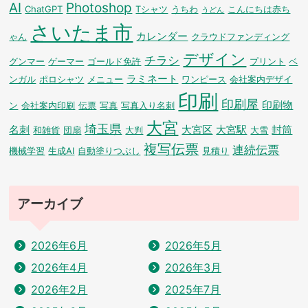
AI
Photoshop
ChatGPT
Tシャツ
うちわ
こんにちは赤ち
うどん
さいたま市
カレンダー
ゃん
クラウドファンディング
デザイン
チラシ
グンマー
ゲーマー
ゴールド免許
プリント
ベ
ラミネート
ンガル
ポロシャツ
メニュー
ワンピース
会社案内デザイ
印刷
印刷屋
印刷物
ン
会社案内印刷
伝票
写真
写真入り名刺
大宮
埼玉県
名刺
大宮区
大宮駅
封筒
和雑貨
団扇
大判
大雪
複写伝票
連続伝票
機械学習
生成AI
自動塗りつぶし
見積り
アーカイブ
2026年6月
2026年5月
2026年4月
2026年3月
2026年2月
2025年7月