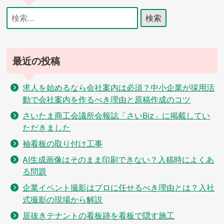
シ
検
索:
ョ
ン
最近の投稿
求人を始めるなら会社案内は必須？中小企業が採用活
動で会社案内を作るべき理由と原稿作成のコツ
さいたま商工会議所会報誌「さいBiz」に掲載してい
ただきました
袖看板の取り付け工事
AI生成画像はそのまま印刷できない？入稿時によくあ
る問題
企業イベント撮影はプロに任せるべき理由とは？入社
式撮影の現場から解説
居抜きテナントの看板跡を看板で隠す施工