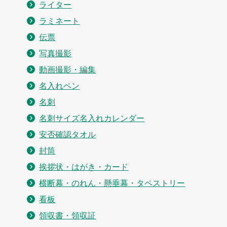
ライター
ラミネート
伝票
写真撮影
動画撮影・編集
名入れペン
名刺
名刺サイズ名入れカレンダー
安否確認タオル
封筒
挨拶状・はがき・カード
横断幕・のれん・懸垂幕・タペストリー
看板
領収書・領収証