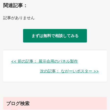
関連記事：
記事がありません
まずは無料で相談してみる
投
<< 前の記事：
展示会用のパネル製作
稿
次の記事：
ながーいポスター >>
ナ
ビ
ゲ
ブログ検索
ー