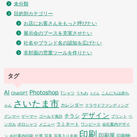
未分類
目的別カテゴリー
お店にお客さんをもっと呼びたい
展示会のブースを充実させたい
社名やブランド名の認知を広げたい
非対面の営業ツールを作りたい
タグ
AI
Photoshop
ChatGPT
Tシャツ
うちわ
こんにちは赤ち
うどん
さいたま市
カレンダー
ゃん
クラウドファンディング
デザイン
チラシ
グンマー
ゲーマー
ゴールド免許
プリント
ベ
ラミネート
ンガル
ポロシャツ
メニュー
ワンピース
会社案内デザイ
印刷
印刷屋
印刷物
ン
会社案内印刷
伝票
写真
写真入り名刺