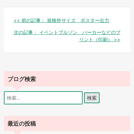
投
<< 前の記事：
規格外サイズ ポスター出力
稿
次の記事：
イベントブルゾン、パーカーなどのプ
リント（印刷） >>
ナ
ビ
ゲ
ー
ブログ検索
シ
検
ョ
索:
ン
最近の投稿