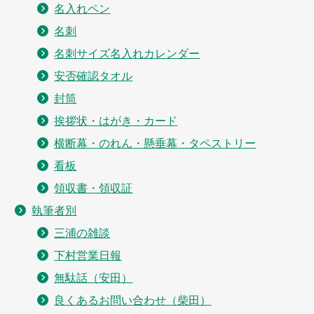
名入れペン
名刺
名刺サイズ名入れカレンダー
安否確認タオル
封筒
挨拶状・はがき・カード
横断幕・のれん・懸垂幕・タペストリー
看板
領収書・領収証
執筆者別
三浦の雑談
下村営業日報
無駄話（安田）
良くあるお問い合わせ（柴田）