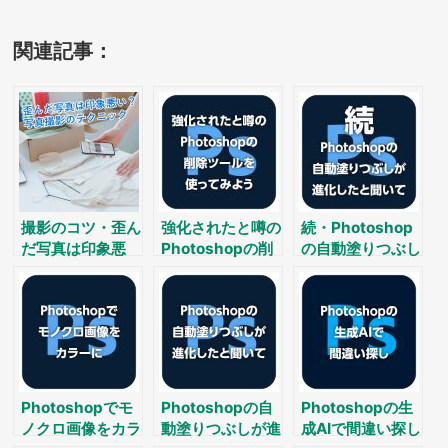
関連記事：
撮影のコツ・歪ん
強化されたと噂の
続・Photoshop
だ写真は印象悪
Photoshopの削
の自動塗りつぶし
い？たった１つの
除ツールを使って
が進化した？
写真撮影テクニッ
みよう
ク
Photoshopでモ
Photoshopの自
Photoshopの生
ノクロ画像をカラ
動塗りつぶしが進
成AIで間違い探し