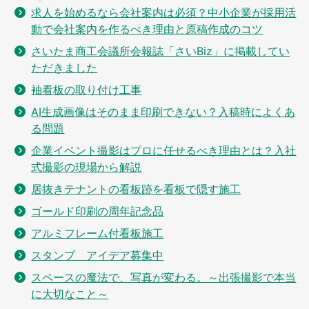
求人を始めるなら会社案内は必須？中小企業が採用活
動で会社案内を作るべき理由と原稿作成のコツ
さいたま商工会議所会報誌「さいBiz」に掲載してい
ただきました
袖看板の取り付け工事
AI生成画像はそのまま印刷できない？入稿時によくあ
る問題
企業イベント撮影はプロに任せるべき理由とは？入社
式撮影の現場から解説
居抜きテナントの看板跡を看板で隠す施工
ゴールド印刷の周年記念品
アルミフレーム付看板施工
スタンプ アイデア募集中
スペースの魔法で、写真が変わる。～出張撮影で本当
に大切なこと～