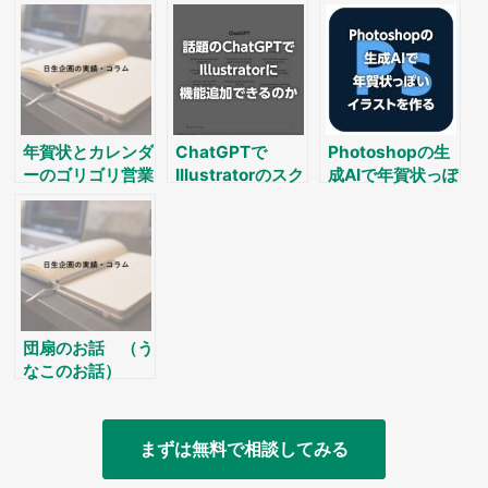
ーに
化した？
年賀状とカレンダ
ChatGPTで
Photoshopの生
ーのゴリゴリ営業
Illustratorのスク
成AIで年賀状っぽ
記事
リプトが作れるか
いイラストを作る
団扇のお話 （う
なこのお話）
まずは無料で相談してみる