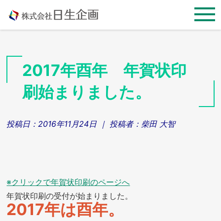
Skip
to
content
2017年酉年 年賀状印
刷始まりました。
投稿日：
2016年11月24日
｜ 投稿者：
柴田 大智
※クリックで年賀状印刷のページへ
年賀状印刷の受付が始まりました。
2017年は酉年。