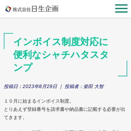
Skip
to
content
インボイス制度対応に
便利なシャチハタスタ
ンプ
投稿日：
2023年8月29日
｜ 投稿者：
柴田 大智
１０月に始まるインボイス制度。
とりあえず登録番号を請求書や納品書に記載する必要が出
てきます。