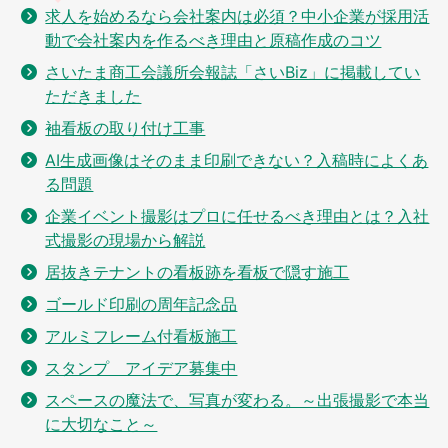
求人を始めるなら会社案内は必須？中小企業が採用活
動で会社案内を作るべき理由と原稿作成のコツ
さいたま商工会議所会報誌「さいBiz」に掲載してい
ただきました
袖看板の取り付け工事
AI生成画像はそのまま印刷できない？入稿時によくあ
る問題
企業イベント撮影はプロに任せるべき理由とは？入社
式撮影の現場から解説
居抜きテナントの看板跡を看板で隠す施工
ゴールド印刷の周年記念品
アルミフレーム付看板施工
スタンプ アイデア募集中
スペースの魔法で、写真が変わる。～出張撮影で本当
に大切なこと～