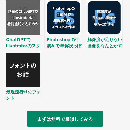
写真撮影テクニッ
ク
ChatGPTで
Photoshopの生
解像度が足りない
Illustratorのスク
成AIで年賀状っぽ
画像をなんとかす
リプトが作れるか
いイラストを作る
る
最近流行りのフォ
ント
まずは無料で相談してみる