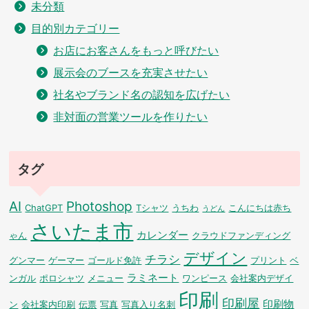
未分類
目的別カテゴリー
お店にお客さんをもっと呼びたい
展示会のブースを充実させたい
社名やブランド名の認知を広げたい
非対面の営業ツールを作りたい
タグ
AI
Photoshop
ChatGPT
Tシャツ
うちわ
こんにちは赤ち
うどん
さいたま市
カレンダー
ゃん
クラウドファンディング
デザイン
チラシ
グンマー
ゲーマー
ゴールド免許
プリント
ベ
ラミネート
ンガル
ポロシャツ
メニュー
ワンピース
会社案内デザイ
印刷
印刷屋
印刷物
ン
会社案内印刷
伝票
写真
写真入り名刺