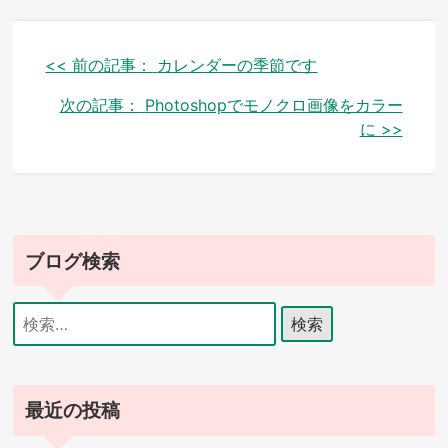
投
<< 前の記事：
カレンダーの季節です
稿
次の記事：
Photoshopでモノクロ画像をカラー
に >>
ナ
ビ
ゲ
ー
ブログ検索
シ
検
ョ
索:
ン
最近の投稿