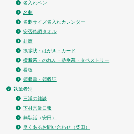
名入れペン
名刺
名刺サイズ名入れカレンダー
安否確認タオル
封筒
挨拶状・はがき・カード
横断幕・のれん・懸垂幕・タペストリー
看板
領収書・領収証
執筆者別
三浦の雑談
下村営業日報
無駄話（安田）
良くあるお問い合わせ（柴田）