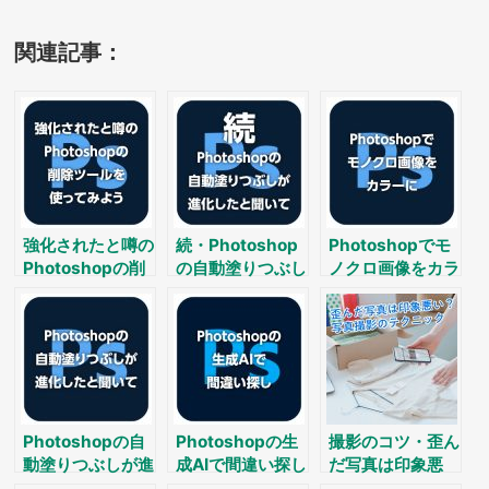
関連記事：
強化されたと噂の
続・Photoshop
Photoshopでモ
Photoshopの削
の自動塗りつぶし
ノクロ画像をカラ
除ツールを使って
が進化した？
ーに
みよう
Photoshopの自
Photoshopの生
撮影のコツ・歪ん
動塗りつぶしが進
成AIで間違い探し
だ写真は印象悪
化した？
い？たった１つの